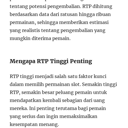
tentang potensi pengembalian. RTP dihitung
berdasarkan data dari ratusan hingga ribuan
permainan, sehingga memberikan estimasi
yang realistis tentang pengembalian yang
mungkin diterima pemain.
Mengapa RTP Tinggi Penting
RTP tinggi menjadi salah satu faktor kunci
dalam memilih permainan slot. Semakin tinggi
RTP, semakin besar peluang pemain untuk
mendapatkan kembali sebagian dari uang
mereka. Ini penting terutama bagi pemain
yang serius dan ingin memaksimalkan
kesempatan menang.