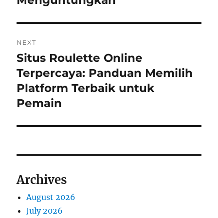
Menguntungkan
NEXT
Situs Roulette Online
Next
post:
Terpercaya: Panduan Memilih
Platform Terbaik untuk
Pemain
Archives
August 2026
July 2026