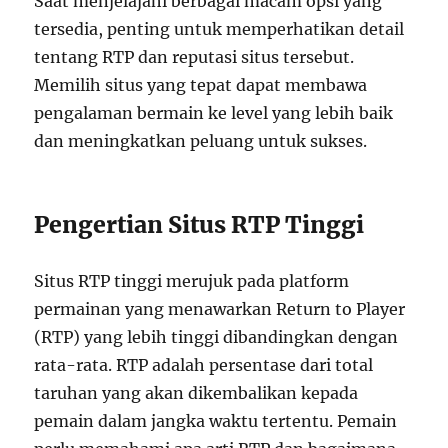
Saat menjelajahi berbagai macam opsi yang
tersedia, penting untuk memperhatikan detail
tentang RTP dan reputasi situs tersebut.
Memilih situs yang tepat dapat membawa
pengalaman bermain ke level yang lebih baik
dan meningkatkan peluang untuk sukses.
Pengertian Situs RTP Tinggi
Situs RTP tinggi merujuk pada platform
permainan yang menawarkan Return to Player
(RTP) yang lebih tinggi dibandingkan dengan
rata-rata. RTP adalah persentase dari total
taruhan yang akan dikembalikan kepada
pemain dalam jangka waktu tertentu. Pemain