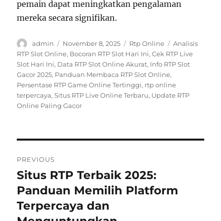
pemain dapat meningkatkan pengalaman
mereka secara signifikan.
Author
Posted
Categories
Tags
admin
November 8, 2025
Rtp Online
Analisis
on
RTP Slot Online
,
Bocoran RTP Slot Hari Ini
,
Cek RTP Live
Slot Hari Ini
,
Data RTP Slot Online Akurat
,
Info RTP Slot
Gacor 2025
,
Panduan Membaca RTP Slot Online
,
Persentase RTP Game Online Tertinggi
,
rtp online
terpercaya
,
Situs RTP Live Online Terbaru
,
Update RTP
Online Paling Gacor
Post
PREVIOUS
navigation
Situs RTP Terbaik 2025:
Previous
post:
Panduan Memilih Platform
Terpercaya dan