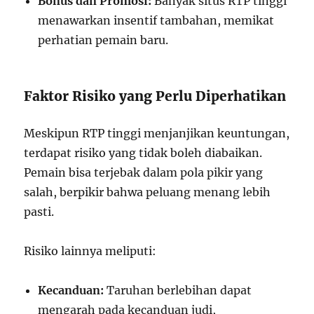
Bonus dan Promosi:
Banyak situs RTP tinggi
menawarkan insentif tambahan, memikat
perhatian pemain baru.
Faktor Risiko yang Perlu Diperhatikan
Meskipun RTP tinggi menjanjikan keuntungan,
terdapat risiko yang tidak boleh diabaikan.
Pemain bisa terjebak dalam pola pikir yang
salah, berpikir bahwa peluang menang lebih
pasti.
Risiko lainnya meliputi:
Kecanduan:
Taruhan berlebihan dapat
mengarah pada kecanduan judi,