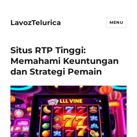
LavozTelurica
MENU
Situs RTP Tinggi:
Memahami Keuntungan
dan Strategi Pemain