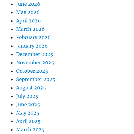
June 2026
May 2026
April 2026
March 2026
February 2026
January 2026
December 2025
November 2025
October 2025
September 2025
August 2025
July 2025
June 2025
May 2025
April 2025
March 2025