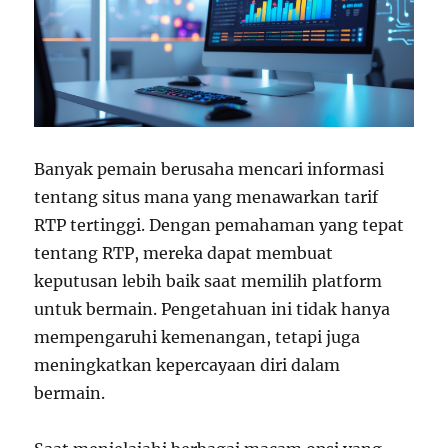
Banyak pemain berusaha mencari informasi
tentang situs mana yang menawarkan tarif
RTP tertinggi. Dengan pemahaman yang tepat
tentang RTP, mereka dapat membuat
keputusan lebih baik saat memilih platform
untuk bermain. Pengetahuan ini tidak hanya
mempengaruhi kemenangan, tetapi juga
meningkatkan kepercayaan diri dalam
bermain.