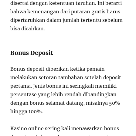
disertai dengan ketentuan taruhan. Ini berarti
bahwa kemenangan dari putaran gratis harus
dipertaruhkan dalam jumlah tertentu sebelum
bisa dicairkan.
Bonus Deposit
Bonus deposit diberikan ketika pemain
melakukan setoran tambahan setelah deposit
pertama. Jenis bonus ini seringkali memiliki
persentase yang lebih rendah dibandingkan
dengan bonus selamat datang, misalnya 50%
hingga 100%.
Kasino online sering kali menawarkan bonus