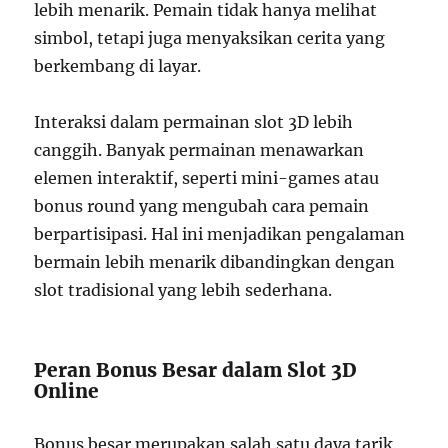
lebih menarik. Pemain tidak hanya melihat
simbol, tetapi juga menyaksikan cerita yang
berkembang di layar.
Interaksi dalam permainan slot 3D lebih
canggih. Banyak permainan menawarkan
elemen interaktif, seperti mini-games atau
bonus round yang mengubah cara pemain
berpartisipasi. Hal ini menjadikan pengalaman
bermain lebih menarik dibandingkan dengan
slot tradisional yang lebih sederhana.
Peran Bonus Besar dalam Slot 3D
Online
Bonus besar merupakan salah satu daya tarik