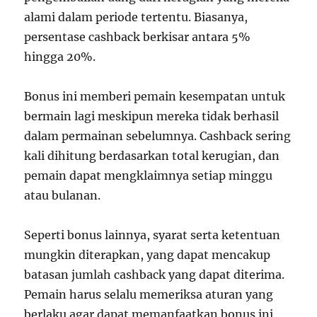
alami dalam periode tertentu. Biasanya,
persentase cashback berkisar antara 5%
hingga 20%.
Bonus ini memberi pemain kesempatan untuk
bermain lagi meskipun mereka tidak berhasil
dalam permainan sebelumnya. Cashback sering
kali dihitung berdasarkan total kerugian, dan
pemain dapat mengklaimnya setiap minggu
atau bulanan.
Seperti bonus lainnya, syarat serta ketentuan
mungkin diterapkan, yang dapat mencakup
batasan jumlah cashback yang dapat diterima.
Pemain harus selalu memeriksa aturan yang
berlaku agar dapat memanfaatkan bonus ini