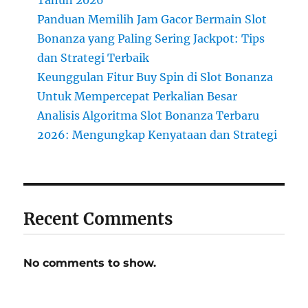
Panduan Memilih Jam Gacor Bermain Slot
Bonanza yang Paling Sering Jackpot: Tips
dan Strategi Terbaik
Keunggulan Fitur Buy Spin di Slot Bonanza
Untuk Mempercepat Perkalian Besar
Analisis Algoritma Slot Bonanza Terbaru
2026: Mengungkap Kenyataan dan Strategi
Recent Comments
No comments to show.