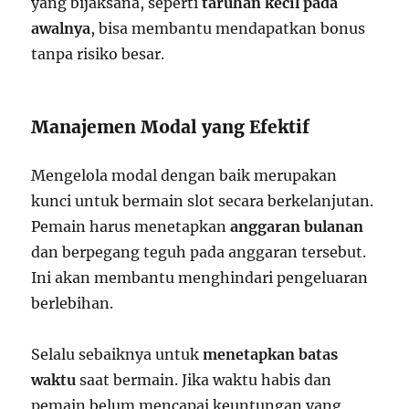
yang bijaksana, seperti
taruhan kecil pada
awalnya
, bisa membantu mendapatkan bonus
tanpa risiko besar.
Manajemen Modal yang Efektif
Mengelola modal dengan baik merupakan
kunci untuk bermain slot secara berkelanjutan.
Pemain harus menetapkan
anggaran bulanan
dan berpegang teguh pada anggaran tersebut.
Ini akan membantu menghindari pengeluaran
berlebihan.
Selalu sebaiknya untuk
menetapkan batas
waktu
saat bermain. Jika waktu habis dan
pemain belum mencapai keuntungan yang