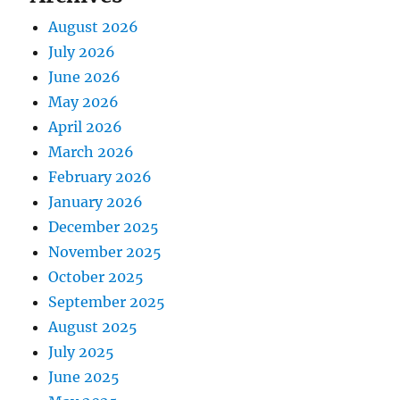
August 2026
July 2026
June 2026
May 2026
April 2026
March 2026
February 2026
January 2026
December 2025
November 2025
October 2025
September 2025
August 2025
July 2025
June 2025