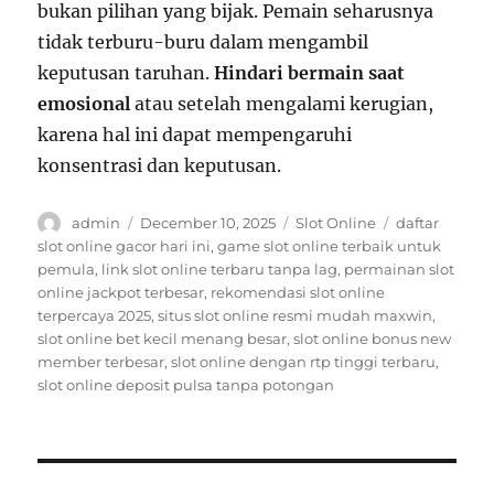
bukan pilihan yang bijak. Pemain seharusnya
tidak terburu-buru dalam mengambil
keputusan taruhan.
Hindari bermain saat
emosional
atau setelah mengalami kerugian,
karena hal ini dapat mempengaruhi
konsentrasi dan keputusan.
Author
Posted
Categories
Tags
admin
December 10, 2025
Slot Online
daftar
on
slot online gacor hari ini
,
game slot online terbaik untuk
pemula
,
link slot online terbaru tanpa lag
,
permainan slot
online jackpot terbesar
,
rekomendasi slot online
terpercaya 2025
,
situs slot online resmi mudah maxwin
,
slot online bet kecil menang besar
,
slot online bonus new
member terbesar
,
slot online dengan rtp tinggi terbaru
,
slot online deposit pulsa tanpa potongan
Post