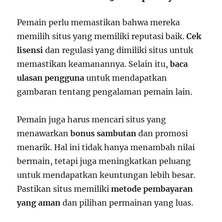
Pemain perlu memastikan bahwa mereka
memilih situs yang memiliki reputasi baik.
Cek
lisensi
dan regulasi yang dimiliki situs untuk
memastikan keamanannya. Selain itu,
baca
ulasan pengguna
untuk mendapatkan
gambaran tentang pengalaman pemain lain.
Pemain juga harus mencari situs yang
menawarkan
bonus sambutan
dan promosi
menarik. Hal ini tidak hanya menambah nilai
bermain, tetapi juga meningkatkan peluang
untuk mendapatkan keuntungan lebih besar.
Pastikan situs memiliki
metode pembayaran
yang aman
dan pilihan permainan yang luas.