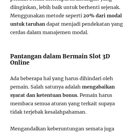
diinginkan, lebih baik untuk berhenti sejenak.
Menggunakan metode seperti
20% dari modal
untuk taruhan
dapat menjadi pendekatan yang
cerdas dalam manajemen modal.
Pantangan dalam Bermain Slot 3D
Online
Ada beberapa hal yang harus dihindari oleh
pemain. Salah satunya adalah
mengabaikan
syarat dan ketentuan bonus
. Pemain harus
membaca semua aturan yang terkait supaya
tidak terjebak kesalahpahaman.
Mengandalkan keberuntungan semata juga