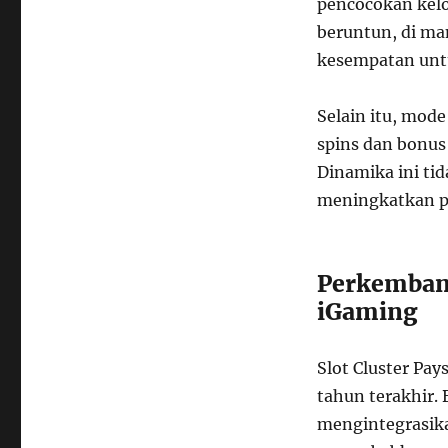
pencocokan kel
beruntun, di ma
kesempatan unt
Selain itu, mode
spins dan bonu
Dinamika ini ti
meningkatkan p
Perkembang
iGaming
Slot Cluster Pa
tahun terakhir.
mengintegrasikan