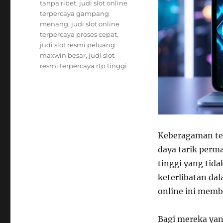
tanpa ribet
,
judi slot online
terpercaya gampang
menang
,
judi slot online
terpercaya proses cepat
,
judi slot resmi peluang
maxwin besar
,
judi slot
resmi terpercaya rtp tinggi
Keberagaman te
daya tarik perma
tinggi yang tid
keterlibatan da
online ini memb
Bagi mereka yan