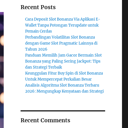
Recent Posts
Cara Deposit Slot Bonanza Via Aplikasi E-
Wallet Tanpa Potongan Terupdate untuk
Pemain Cerdas
Perbandingan Volatilitas Slot Bonanza
dengan Game Slot Pragmatic Lainnya di
Tahun 2026
Panduan Memilih Jam Gacor Bermain Slot
Bonanza yang Paling Sering Jackpot: Tips
dan Strategi Terbaik
Keunggulan Fitur Buy Spin di Slot Bonanza
Untuk Mempercepat Perkalian Besar
Analisis Algoritma Slot Bonanza Terbaru
2026: Mengungkap Kenyataan dan Strategi
Recent Comments