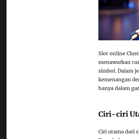
Slot online Clus
menawarkan car
simbol. Dalam j
kemenangan den
hanya dalam gari
Ciri-ciri U
Ciri utama dari 