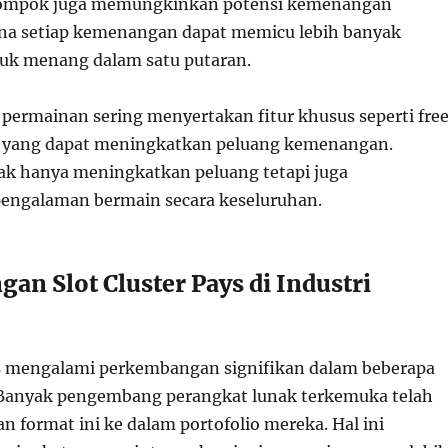
ompok juga memungkinkan potensi kemenangan
na setiap kemenangan dapat memicu lebih banyak
uk menang dalam satu putaran.
 permainan sering menyertakan fitur khusus seperti fre
s yang dapat meningkatkan peluang kemenangan.
dak hanya meningkatkan peluang tetapi juga
engalaman bermain secara keseluruhan.
an Slot Cluster Pays di Industri
ys mengalami perkembangan signifikan dalam beberapa
 Banyak pengembang perangkat lunak terkemuka telah
 format ini ke dalam portofolio mereka. Hal ini