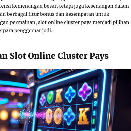
ensi kemenangan besar, tetapi juga kesenangan dalam
an berbagai fitur bonus dan kesempatan untuk
gan permainan, slot online cluster pays menjadi pilihan
k para penggemar judi.
n Slot Online Cluster Pays