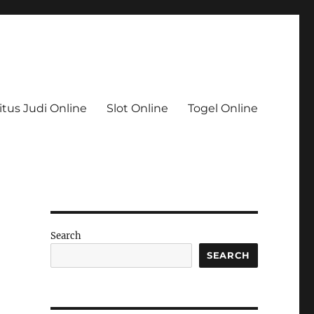
itus Judi Online
Slot Online
Togel Online
Search
SEARCH