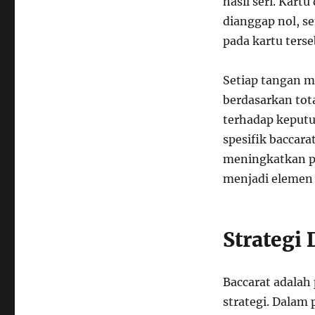
hasil seri. Kart
dianggap nol, se
pada kartu terse
Setiap tangan m
berdasarkan tot
terhadap keputu
spesifik baccar
meningkatkan p
menjadi elemen 
Strategi
Baccarat adala
strategi. Dalam