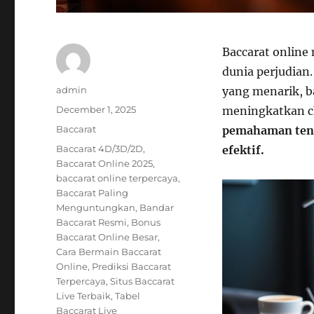
Baccarat online
dunia perjudian
Author
admin
yang menarik, b
Posted
December 1, 2025
meningkatkan c
on
Categories
Baccarat
pemahaman tent
Tags
Baccarat 4D/3D/2D
,
efektif.
Baccarat Online 2025
,
baccarat online terpercaya
,
Baccarat Paling
Menguntungkan
,
Bandar
Baccarat Resmi
,
Bonus
Baccarat Online Besar
,
Cara Bermain Baccarat
Online
,
Prediksi Baccarat
Terpercaya
,
Situs Baccarat
Live Terbaik
,
Tabel
Baccarat Live