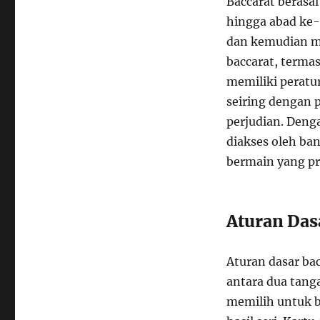
Baccarat berasal
hingga abad ke-
dan kemudian me
baccarat, terma
memiliki peratur
seiring dengan p
perjudian. Deng
diakses oleh ba
bermain yang pr
Aturan Das
Aturan dasar ba
antara dua tang
memilih untuk 