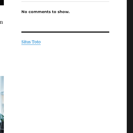
No comments to show.
am
Situs Toto