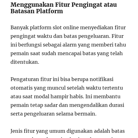
Menggunakan Fitur Pengingat atau
Batasan Platform
Banyak platform slot online menyediakan fitur
pengingat waktu dan batas pengeluaran. Fitur
ini berfungsi sebagai alarm yang memberi tahu
pemain saat sudah mencapai batas yang telah
ditentukan.
Pengaturan fitur ini bisa berupa notifikasi
otomatis yang muncul setelah waktu tertentu
atau saat modal hampir habis. Ini membantu
pemain tetap sadar dan mengendalikan durasi
serta pengeluaran selama bermain.
Jenis fitur yang umum digunakan adalah batas