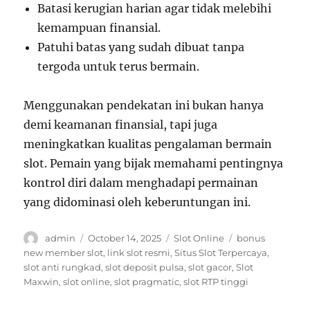
Batasi kerugian harian agar tidak melebihi
kemampuan finansial.
Patuhi batas yang sudah dibuat tanpa
tergoda untuk terus bermain.
Menggunakan pendekatan ini bukan hanya
demi keamanan finansial, tapi juga
meningkatkan kualitas pengalaman bermain
slot. Pemain yang bijak memahami pentingnya
kontrol diri dalam menghadapi permainan
yang didominasi oleh keberuntungan ini.
Author
Posted
Categories
Tags
admin
October 14, 2025
Slot Online
bonus
on
new member slot
,
link slot resmi
,
Situs Slot Terpercaya
,
slot anti rungkad
,
slot deposit pulsa
,
slot gacor
,
Slot
Maxwin
,
slot online
,
slot pragmatic
,
slot RTP tinggi