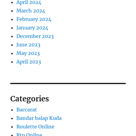
April 2024
March 2024
February 2024
January 2024
December 2023
June 2023
May 2023
April 2023
Categories
Baccarat
Bandar balap Kuda
Roulette Online
Rtp Online