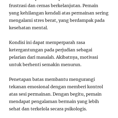
frustrasi dan cemas berkelanjutan. Pemain
yang kehilangan kendali atas permainan sering
mengalami stres berat, yang berdampak pada
kesehatan mental.
Kondisi ini dapat memperparah rasa
ketergantungan pada perjudian sebagai
pelarian dari masalah. Akibatnya, motivasi
untuk berhenti semakin menurun.
Penetapan batas membantu mengurangi
tekanan emosional dengan memberi kontrol
atas sesi permainan. Dengan begitu, pemain
mendapat pengalaman bermain yang lebih
sehat dan terkelola secara psikologis.