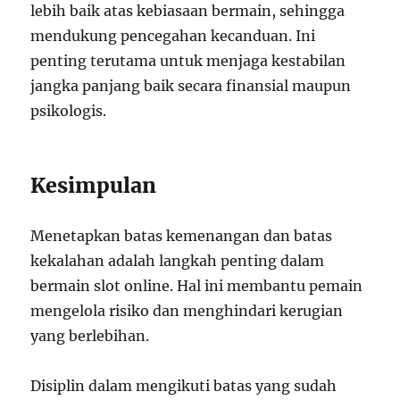
lebih baik atas kebiasaan bermain, sehingga
mendukung pencegahan kecanduan. Ini
penting terutama untuk menjaga kestabilan
jangka panjang baik secara finansial maupun
psikologis.
Kesimpulan
Menetapkan batas kemenangan dan batas
kekalahan adalah langkah penting dalam
bermain slot online. Hal ini membantu pemain
mengelola risiko dan menghindari kerugian
yang berlebihan.
Disiplin dalam mengikuti batas yang sudah