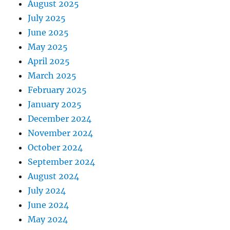
August 2025
July 2025
June 2025
May 2025
April 2025
March 2025
February 2025
January 2025
December 2024
November 2024
October 2024
September 2024
August 2024
July 2024
June 2024
May 2024