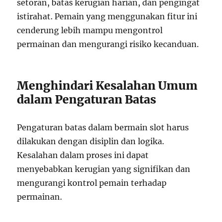
setoran, batas kerugian harian, dan pengingat
istirahat. Pemain yang menggunakan fitur ini
cenderung lebih mampu mengontrol
permainan dan mengurangi risiko kecanduan.
Menghindari Kesalahan Umum
dalam Pengaturan Batas
Pengaturan batas dalam bermain slot harus
dilakukan dengan disiplin dan logika.
Kesalahan dalam proses ini dapat
menyebabkan kerugian yang signifikan dan
mengurangi kontrol pemain terhadap
permainan.