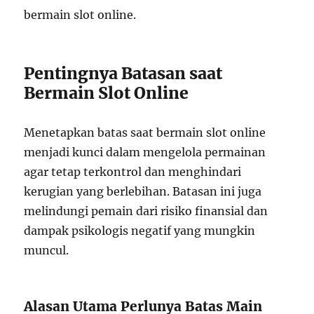
bermain slot online.
Pentingnya Batasan saat
Bermain Slot Online
Menetapkan batas saat bermain slot online
menjadi kunci dalam mengelola permainan
agar tetap terkontrol dan menghindari
kerugian yang berlebihan. Batasan ini juga
melindungi pemain dari risiko finansial dan
dampak psikologis negatif yang mungkin
muncul.
Alasan Utama Perlunya Batas Main