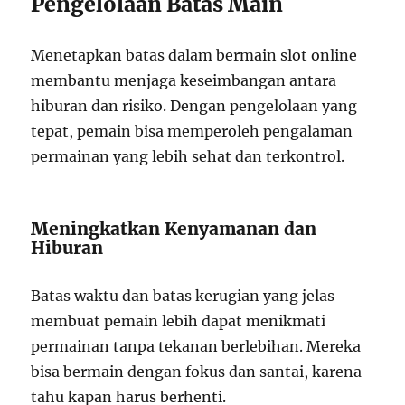
Pengelolaan Batas Main
Menetapkan batas dalam bermain slot online
membantu menjaga keseimbangan antara
hiburan dan risiko. Dengan pengelolaan yang
tepat, pemain bisa memperoleh pengalaman
permainan yang lebih sehat dan terkontrol.
Meningkatkan Kenyamanan dan
Hiburan
Batas waktu dan batas kerugian yang jelas
membuat pemain lebih dapat menikmati
permainan tanpa tekanan berlebihan. Mereka
bisa bermain dengan fokus dan santai, karena
tahu kapan harus berhenti.