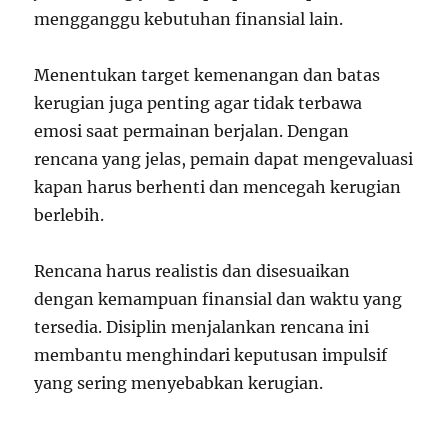
mengganggu kebutuhan finansial lain.
Menentukan target kemenangan dan batas
kerugian juga penting agar tidak terbawa
emosi saat permainan berjalan. Dengan
rencana yang jelas, pemain dapat mengevaluasi
kapan harus berhenti dan mencegah kerugian
berlebih.
Rencana harus realistis dan disesuaikan
dengan kemampuan finansial dan waktu yang
tersedia. Disiplin menjalankan rencana ini
membantu menghindari keputusan impulsif
yang sering menyebabkan kerugian.