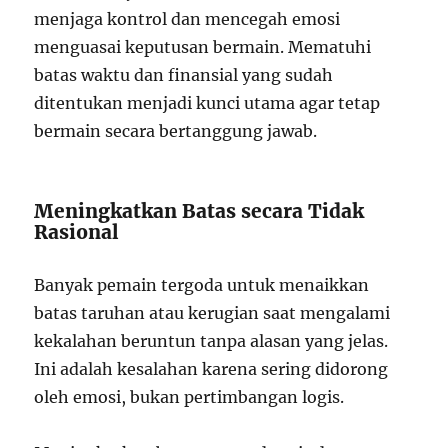
menjaga kontrol dan mencegah emosi
menguasai keputusan bermain. Mematuhi
batas waktu dan finansial yang sudah
ditentukan menjadi kunci utama agar tetap
bermain secara bertanggung jawab.
Meningkatkan Batas secara Tidak
Rasional
Banyak pemain tergoda untuk menaikkan
batas taruhan atau kerugian saat mengalami
kekalahan beruntun tanpa alasan yang jelas.
Ini adalah kesalahan karena sering didorong
oleh emosi, bukan pertimbangan logis.