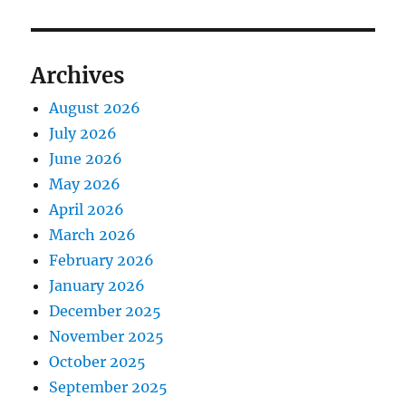
Archives
August 2026
July 2026
June 2026
May 2026
April 2026
March 2026
February 2026
January 2026
December 2025
November 2025
October 2025
September 2025