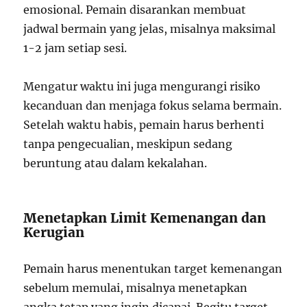
emosional. Pemain disarankan membuat
jadwal bermain yang jelas, misalnya maksimal
1-2 jam setiap sesi.
Mengatur waktu ini juga mengurangi risiko
kecanduan dan menjaga fokus selama bermain.
Setelah waktu habis, pemain harus berhenti
tanpa pengecualian, meskipun sedang
beruntung atau dalam kekalahan.
Menetapkan Limit Kemenangan dan
Kerugian
Pemain harus menentukan target kemenangan
sebelum memulai, misalnya menetapkan
angka tetap yang ingin dicapai. Begitu target