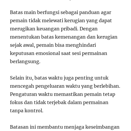
Batas main berfungsi sebagai panduan agar
pemain tidak melewati kerugian yang dapat
merugikan keuangan pribadi. Dengan
menentukan batas kemenangan dan kerugian
sejak awal, pemain bisa menghindari
keputusan emosional saat sesi permainan
berlangsung.
Selain itu, batas waktu juga penting untuk
mencegah pengeluaran waktu yang berlebihan.
Pengaturan waktu memastikan pemain tetap
fokus dan tidak terjebak dalam permainan
tanpa kontrol.
Batasan ini membantu menjaga keseimbangan