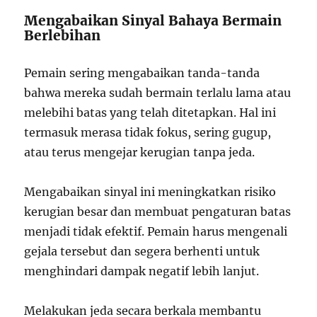
Mengabaikan Sinyal Bahaya Bermain
Berlebihan
Pemain sering mengabaikan tanda-tanda
bahwa mereka sudah bermain terlalu lama atau
melebihi batas yang telah ditetapkan. Hal ini
termasuk merasa tidak fokus, sering gugup,
atau terus mengejar kerugian tanpa jeda.
Mengabaikan sinyal ini meningkatkan risiko
kerugian besar dan membuat pengaturan batas
menjadi tidak efektif. Pemain harus mengenali
gejala tersebut dan segera berhenti untuk
menghindari dampak negatif lebih lanjut.
Melakukan jeda secara berkala membantu