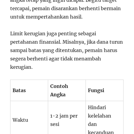
tercapai, pemain disarankan berhenti bermain
untuk mempertahankan hasil.
Limit kerugian juga penting sebagai
pertahanan finansial. Misalnya, jika dana turun
sampai batas yang ditentukan, pemain harus
segera berhenti agar tidak menambah
kerugian.
Contoh
Batas
Fungsi
Angka
Hindari
1-2 jam per
kelelahan
Waktu
sesi
dan
kecanduan