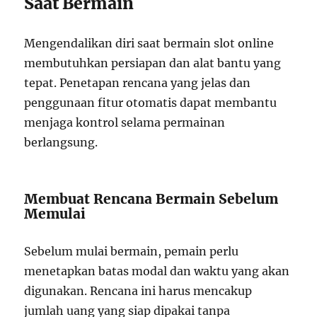
Saat Bermain
Mengendalikan diri saat bermain slot online
membutuhkan persiapan dan alat bantu yang
tepat. Penetapan rencana yang jelas dan
penggunaan fitur otomatis dapat membantu
menjaga kontrol selama permainan
berlangsung.
Membuat Rencana Bermain Sebelum
Memulai
Sebelum mulai bermain, pemain perlu
menetapkan batas modal dan waktu yang akan
digunakan. Rencana ini harus mencakup
jumlah uang yang siap dipakai tanpa