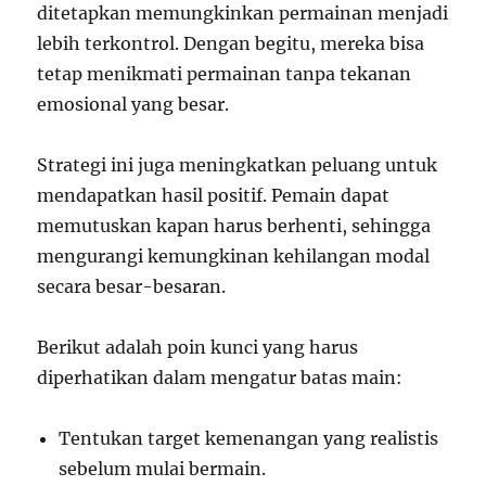
ditetapkan memungkinkan permainan menjadi
lebih terkontrol. Dengan begitu, mereka bisa
tetap menikmati permainan tanpa tekanan
emosional yang besar.
Strategi ini juga meningkatkan peluang untuk
mendapatkan hasil positif. Pemain dapat
memutuskan kapan harus berhenti, sehingga
mengurangi kemungkinan kehilangan modal
secara besar-besaran.
Berikut adalah poin kunci yang harus
diperhatikan dalam mengatur batas main:
Tentukan target kemenangan yang realistis
sebelum mulai bermain.