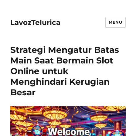
LavozTelurica
MENU
Strategi Mengatur Batas
Main Saat Bermain Slot
Online untuk
Menghindari Kerugian
Besar