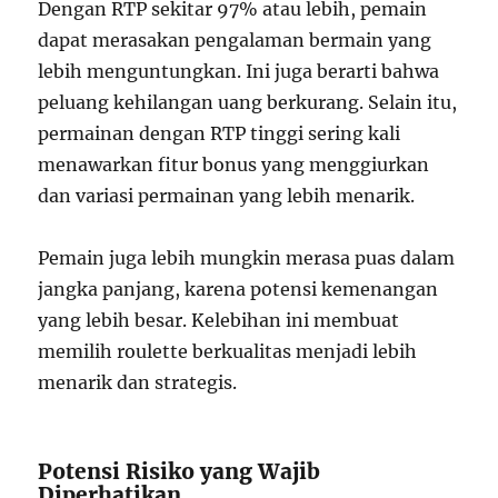
Dengan RTP sekitar 97% atau lebih, pemain
dapat merasakan pengalaman bermain yang
lebih menguntungkan. Ini juga berarti bahwa
peluang kehilangan uang berkurang. Selain itu,
permainan dengan RTP tinggi sering kali
menawarkan fitur bonus yang menggiurkan
dan variasi permainan yang lebih menarik.
Pemain juga lebih mungkin merasa puas dalam
jangka panjang, karena potensi kemenangan
yang lebih besar. Kelebihan ini membuat
memilih roulette berkualitas menjadi lebih
menarik dan strategis.
Potensi Risiko yang Wajib
Diperhatikan