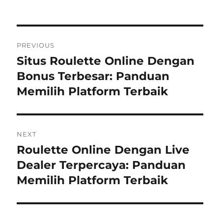
Post
PREVIOUS
navigation
Situs Roulette Online Dengan
Previous
post:
Bonus Terbesar: Panduan
Memilih Platform Terbaik
NEXT
Roulette Online Dengan Live
Next
post:
Dealer Terpercaya: Panduan
Memilih Platform Terbaik