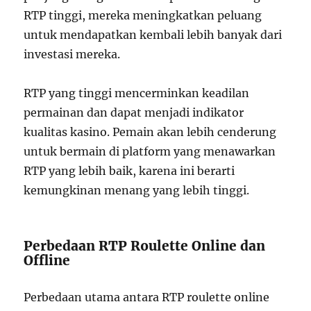
RTP tinggi, mereka meningkatkan peluang
untuk mendapatkan kembali lebih banyak dari
investasi mereka.
RTP yang tinggi mencerminkan keadilan
permainan dan dapat menjadi indikator
kualitas kasino. Pemain akan lebih cenderung
untuk bermain di platform yang menawarkan
RTP yang lebih baik, karena ini berarti
kemungkinan menang yang lebih tinggi.
Perbedaan RTP Roulette Online dan
Offline
Perbedaan utama antara RTP roulette online