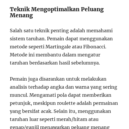
Teknik Mengoptimalkan Peluang
Menang
Salah satu teknik penting adalah memahami
sistem taruhan. Pemain dapat menggunakan
metode seperti Martingale atau Fibonacci.
Metode ini membantu dalam mengatur
taruhan berdasarkan hasil sebelumnya.
Pemain juga disarankan untuk melakukan
analisis terhadap angka dan warna yang sering
muncul. Mengamati pola dapat memberikan
petunjuk, meskipun roulette adalah permainan
yang bersifat acak. Selain itu, menggunakan
taruhan luar seperti merah/hitam atau
genap/ganjil menawarkan peluang menang