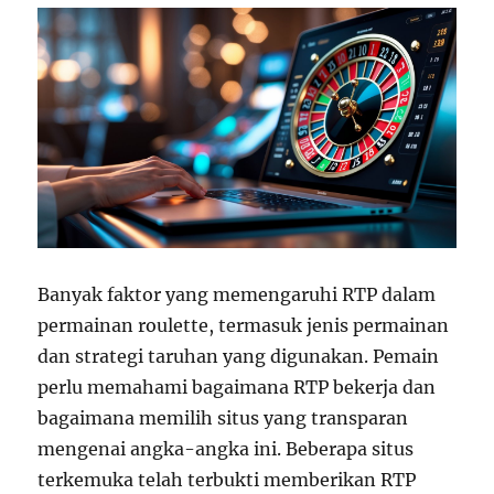
Banyak faktor yang memengaruhi RTP dalam
permainan roulette, termasuk jenis permainan
dan strategi taruhan yang digunakan. Pemain
perlu memahami bagaimana RTP bekerja dan
bagaimana memilih situs yang transparan
mengenai angka-angka ini. Beberapa situs
terkemuka telah terbukti memberikan RTP