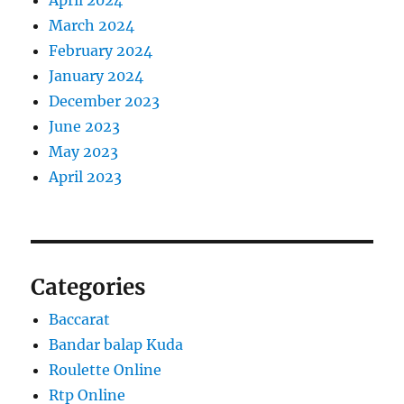
April 2024
March 2024
February 2024
January 2024
December 2023
June 2023
May 2023
April 2023
Categories
Baccarat
Bandar balap Kuda
Roulette Online
Rtp Online