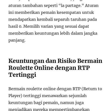
aturan tambahan seperti “la partage.” Aturan
ini memberikan pemain kesempatan untuk
mendapatkan kembali separuh taruhan pada
hasil 0. Memilih varian yang sesuai dapat
memberikan keuntungan lebih dalam jangka
panjang.
Keuntungan dan Risiko Bermain
Roulette Online dengan RTP
Tertinggi
Bermain roulette online dengan RTP (Return to
Player) tertinggi menawarkan sejumlah
keuntungan bagi pemain, namun juga
menjadikan mereka mempertimbangkan