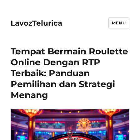
LavozTelurica
MENU
Tempat Bermain Roulette
Online Dengan RTP
Terbaik: Panduan
Pemilihan dan Strategi
Menang