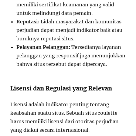
memiliki sertifikat keamanan yang valid
untuk melindungi data pemain.
Reputasi:
Lidah masyarakat dan komunitas
perjudian dapat menjadi indikator baik atau
buruknya reputasi situs.
Pelayanan Pelanggan:
Tersedianya layanan
pelanggan yang responsif juga menunjukkan
bahwa situs tersebut dapat dipercaya.
Lisensi dan Regulasi yang Relevan
Lisensi adalah indikator penting tentang
keabsahan suatu situs. Sebuah situs roulette
harus memiliki lisensi dari otoritas perjudian
yang diakui secara internasional.