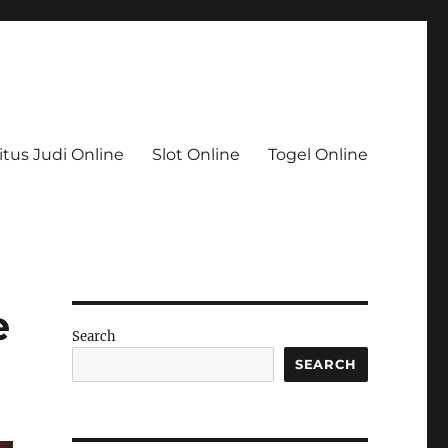
itus Judi Online
Slot Online
Togel Online
e
Search
SEARCH