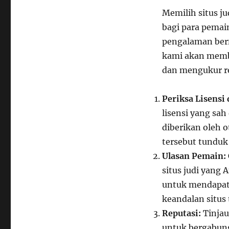
Memilih situs j
bagi para pemai
pengalaman berm
kami akan membe
dan mengukur re
Periksa Lisensi 
lisensi yang sah
diberikan oleh 
tersebut tunduk 
Ulasan Pemain:
situs judi yang
untuk mendapatk
keandalan situs 
Reputasi:
Tinjau
untuk bergabung