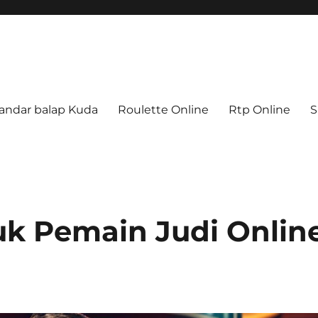
andar balap Kuda
Roulette Online
Rtp Online
S
tuk Pemain Judi Onlin