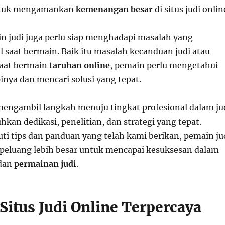
untuk mengamankan
kemenangan besar
di situs judi onlin
in judi juga perlu siap menghadapi masalah yang
saat bermain. Baik itu masalah kecanduan judi atau
saat bermain
taruhan online
, pemain perlu mengetahui
nya dan mencari solusi yang tepat.
mengambil langkah menuju tingkat profesional dalam ju
an dedikasi, penelitian, dan strategi yang tepat.
i tips dan panduan yang telah kami berikan, pemain ju
 peluang lebih besar untuk mencapai kesuksesan dalam
dan
permainan judi
.
Situs Judi Online Terpercaya