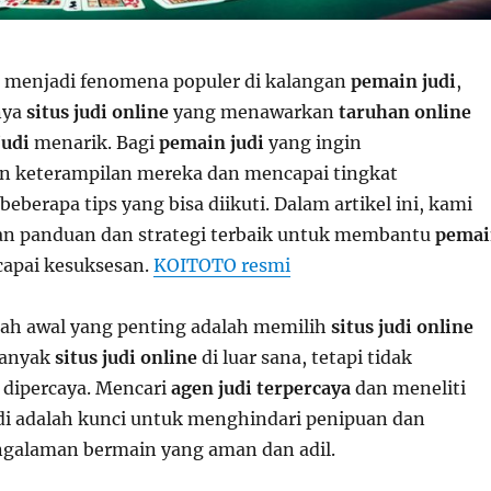
ah menjadi fenomena populer di kalangan
pemain judi
,
nya
situs judi online
yang menawarkan
taruhan online
judi
menarik. Bagi
pemain judi
yang ingin
keterampilan mereka dan mencapai tingkat
beberapa tips yang bisa diikuti. Dalam artikel ini, kami
n panduan dan strategi terbaik untuk membantu
pemai
apai kesuksesan.
KOITOTO resmi
kah awal yang penting adalah memilih
situs judi online
banyak
situs judi online
di luar sana, tetapi tidak
dipercaya. Mencari
agen judi terpercaya
dan meneliti
judi adalah kunci untuk menghindari penipuan dan
galaman bermain yang aman dan adil.