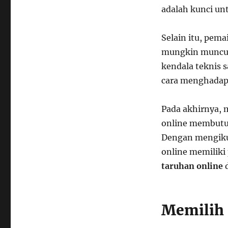
adalah kunci 
Selain itu, pema
mungkin muncul 
kendala teknis 
cara menghadapi
Pada akhirnya, 
online membutuhk
Dengan mengikut
online memiliki
taruhan online
Memilih 