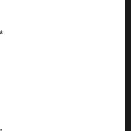
at
an