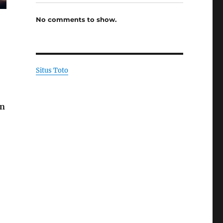
No comments to show.
Situs Toto
n