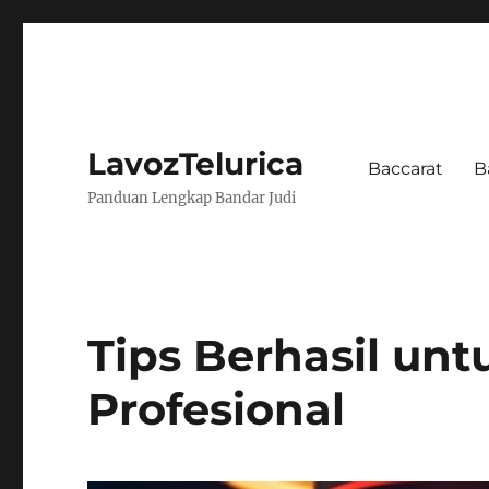
LavozTelurica
Baccarat
B
Panduan Lengkap Bandar Judi
Tips Berhasil un
Profesional