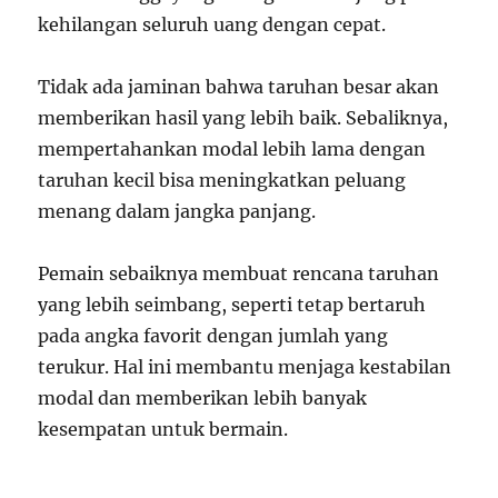
kehilangan seluruh uang dengan cepat.
Tidak ada jaminan bahwa taruhan besar akan
memberikan hasil yang lebih baik. Sebaliknya,
mempertahankan modal lebih lama dengan
taruhan kecil bisa meningkatkan peluang
menang dalam jangka panjang.
Pemain sebaiknya membuat rencana taruhan
yang lebih seimbang, seperti tetap bertaruh
pada angka favorit dengan jumlah yang
terukur. Hal ini membantu menjaga kestabilan
modal dan memberikan lebih banyak
kesempatan untuk bermain.