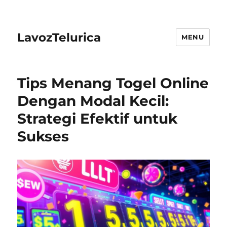
LavozTelurica
MENU
Tips Menang Togel Online
Dengan Modal Kecil:
Strategi Efektif untuk
Sukses