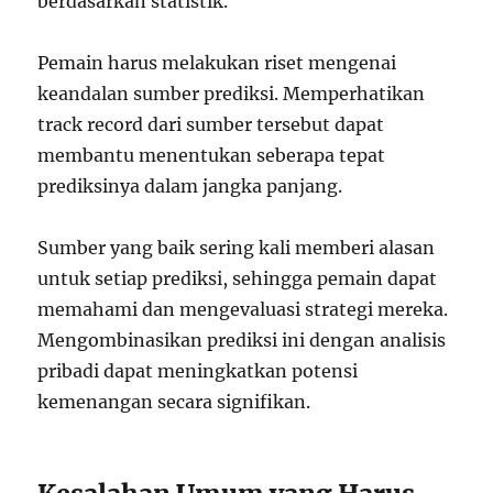
berdasarkan statistik.
Pemain harus melakukan riset mengenai
keandalan sumber prediksi. Memperhatikan
track record dari sumber tersebut dapat
membantu menentukan seberapa tepat
prediksinya dalam jangka panjang.
Sumber yang baik sering kali memberi alasan
untuk setiap prediksi, sehingga pemain dapat
memahami dan mengevaluasi strategi mereka.
Mengombinasikan prediksi ini dengan analisis
pribadi dapat meningkatkan potensi
kemenangan secara signifikan.