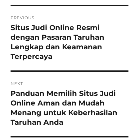
Post
PREVIOUS
navigation
Situs Judi Online Resmi
Previous
post:
dengan Pasaran Taruhan
Lengkap dan Keamanan
Terpercaya
NEXT
Panduan Memilih Situs Judi
Next
post:
Online Aman dan Mudah
Menang untuk Keberhasilan
Taruhan Anda