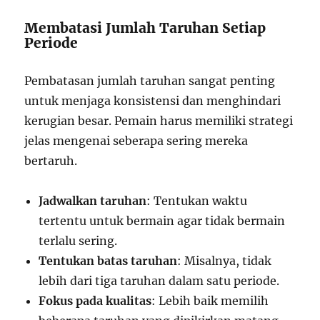
Membatasi Jumlah Taruhan Setiap
Periode
Pembatasan jumlah taruhan sangat penting
untuk menjaga konsistensi dan menghindari
kerugian besar. Pemain harus memiliki strategi
jelas mengenai seberapa sering mereka
bertaruh.
Jadwalkan taruhan
: Tentukan waktu
tertentu untuk bermain agar tidak bermain
terlalu sering.
Tentukan batas taruhan
: Misalnya, tidak
lebih dari tiga taruhan dalam satu periode.
Fokus pada kualitas
: Lebih baik memilih