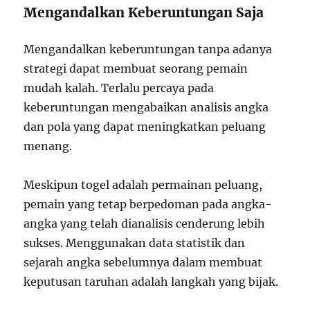
Mengandalkan Keberuntungan Saja
Mengandalkan keberuntungan tanpa adanya
strategi dapat membuat seorang pemain
mudah kalah. Terlalu percaya pada
keberuntungan mengabaikan analisis angka
dan pola yang dapat meningkatkan peluang
menang.
Meskipun togel adalah permainan peluang,
pemain yang tetap berpedoman pada angka-
angka yang telah dianalisis cenderung lebih
sukses. Menggunakan data statistik dan
sejarah angka sebelumnya dalam membuat
keputusan taruhan adalah langkah yang bijak.