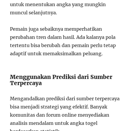
untuk menentukan angka yang mungkin
muncul selanjutnya.
Pemain juga sebaiknya memperhatikan
perubahan tren dalam hasil. Ada kalanya pola
tertentu bisa berubah dan pemain perlu tetap
adaptif untuk memaksimalkan peluang.
Menggunakan Prediksi dari Sumber
Terpercaya
Mengandalkan prediksi dari sumber terpercaya
bisa menjadi strategi yang efektif. Banyak
komunitas dan forum online menyediakan
analisis mendalam untuk angka togel