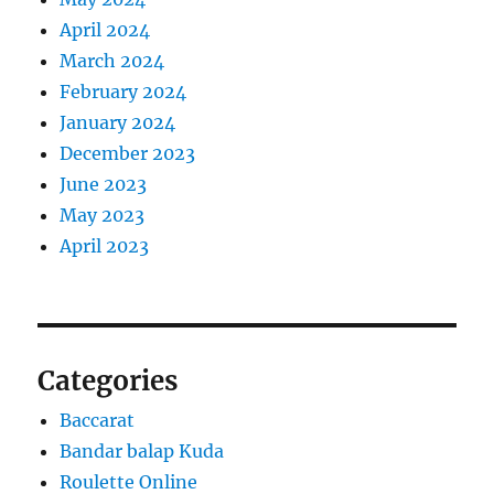
April 2024
March 2024
February 2024
January 2024
December 2023
June 2023
May 2023
April 2023
Categories
Baccarat
Bandar balap Kuda
Roulette Online