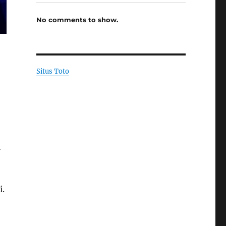
No comments to show.
Situs Toto
a
i.