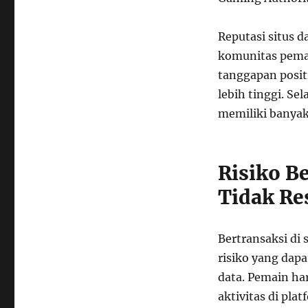
Reputasi situs d
komunitas pemai
tanggapan posit
lebih tinggi. Se
memiliki banyak
Risiko Be
Tidak Re
Bertransaksi di
risiko yang dap
data. Pemain ha
aktivitas di plat