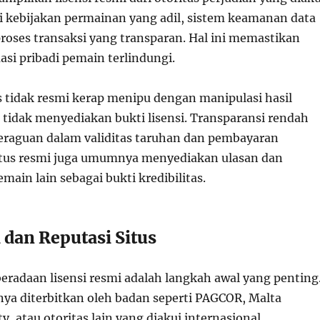
 kebijakan permainan yang adil, sistem keamanan data
proses transaksi yang transparan. Hal ini memastikan
si pribadi pemain terlindungi.
s tidak resmi kerap menipu dengan manipulasi hasil
 tidak menyediakan bukti lisensi. Transparansi rendah
raguan dalam validitas taruhan dan pembayaran
tus resmi juga umumnya menyediakan ulasan dan
emain lain sebagai bukti kredibilitas.
 dan Reputasi Situs
radaan lisensi resmi adalah langkah awal yang penting
anya diterbitkan oleh badan seperti PAGCOR, Malta
, atau otoritas lain yang diakui internasional.