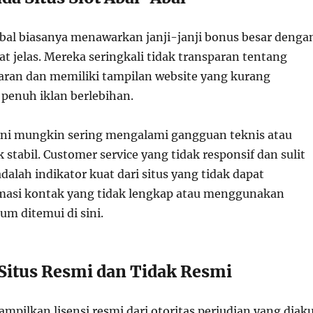
-abal biasanya menawarkan janji-janji bonus besar denga
at jelas. Mereka seringkali tidak transparan tentang
ran dan memiliki tampilan website yang kurang
 penuh iklan berlebihan.
us ini mungkin sering mengalami gangguan teknis atau
k stabil. Customer service yang tidak responsif dan sulit
dalah indikator kuat dari situs yang tidak dapat
rmasi kontak yang tidak lengkap atau menggunakan
um ditemui di sini.
Situs Resmi dan Tidak Resmi
mpilkan lisensi resmi dari otoritas perjudian yang diaku