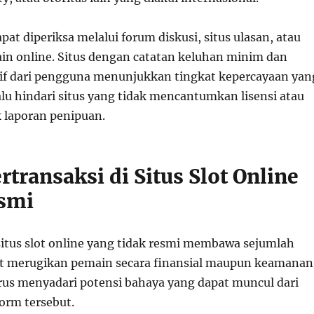
apat diperiksa melalui forum diskusi, situs ulasan, atau
n online. Situs dengan catatan keluhan minim dan
if dari pengguna menunjukkan tingkat kepercayaan yan
lalu hindari situs yang tidak mencantumkan lisensi atau
 laporan penipuan.
rtransaksi di Situs Slot Online
smi
 situs slot online yang tidak resmi membawa sejumlah
at merugikan pemain secara finansial maupun keamanan
rus menyadari potensi bahaya yang dapat muncul dari
form tersebut.