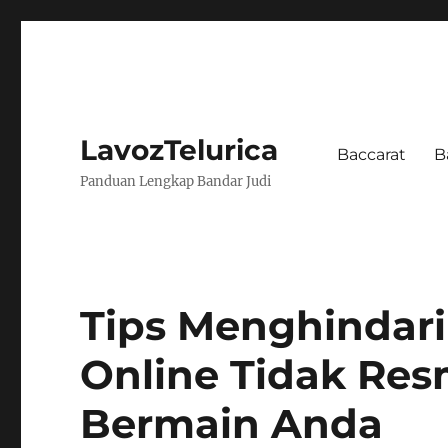
LavozTelurica
Baccarat
B
Panduan Lengkap Bandar Judi
Tips Menghindari 
Online Tidak Re
Bermain Anda