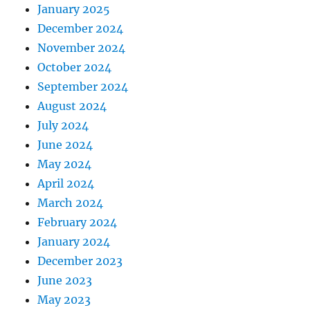
January 2025
December 2024
November 2024
October 2024
September 2024
August 2024
July 2024
June 2024
May 2024
April 2024
March 2024
February 2024
January 2024
December 2023
June 2023
May 2023