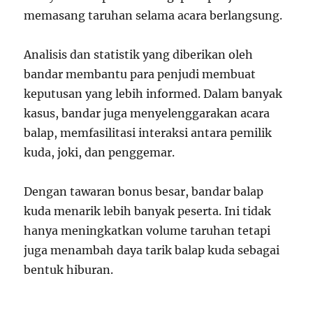
memasang taruhan selama acara berlangsung.
Analisis dan statistik yang diberikan oleh
bandar membantu para penjudi membuat
keputusan yang lebih informed. Dalam banyak
kasus, bandar juga menyelenggarakan acara
balap, memfasilitasi interaksi antara pemilik
kuda, joki, dan penggemar.
Dengan tawaran bonus besar, bandar balap
kuda menarik lebih banyak peserta. Ini tidak
hanya meningkatkan volume taruhan tetapi
juga menambah daya tarik balap kuda sebagai
bentuk hiburan.