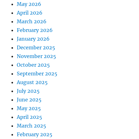
May 2026
April 2026
March 2026
February 2026
January 2026
December 2025
November 2025
October 2025
September 2025
August 2025
July 2025
June 2025
May 2025
April 2025
March 2025
February 2025