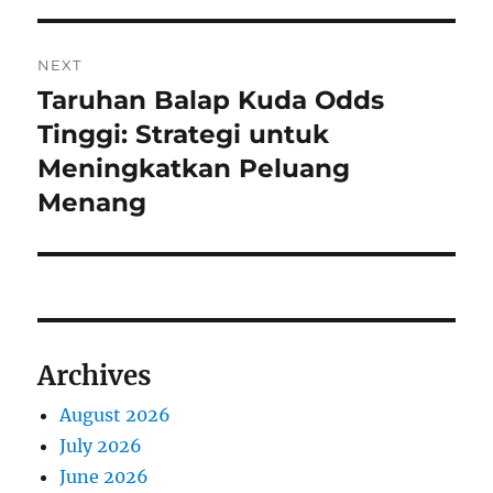
NEXT
Taruhan Balap Kuda Odds
Next
post:
Tinggi: Strategi untuk
Meningkatkan Peluang
Menang
Archives
August 2026
July 2026
June 2026