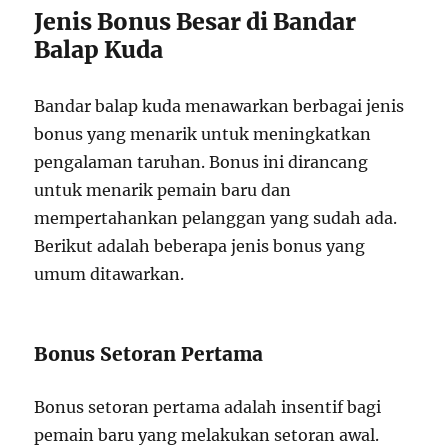
Jenis Bonus Besar di Bandar
Balap Kuda
Bandar balap kuda menawarkan berbagai jenis
bonus yang menarik untuk meningkatkan
pengalaman taruhan. Bonus ini dirancang
untuk menarik pemain baru dan
mempertahankan pelanggan yang sudah ada.
Berikut adalah beberapa jenis bonus yang
umum ditawarkan.
Bonus Setoran Pertama
Bonus setoran pertama adalah insentif bagi
pemain baru yang melakukan setoran awal.