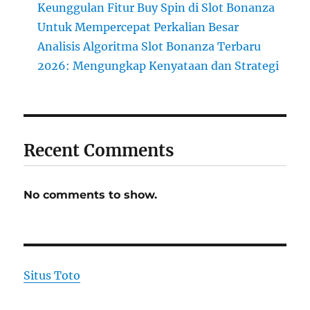
Keunggulan Fitur Buy Spin di Slot Bonanza
Untuk Mempercepat Perkalian Besar
Analisis Algoritma Slot Bonanza Terbaru
2026: Mengungkap Kenyataan dan Strategi
Recent Comments
No comments to show.
Situs Toto