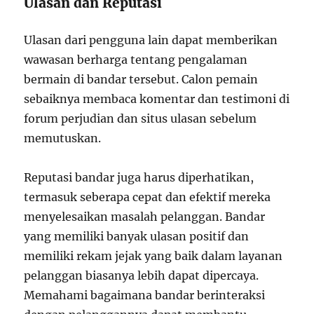
Ulasan dan Reputasi
Ulasan dari pengguna lain dapat memberikan
wawasan berharga tentang pengalaman
bermain di bandar tersebut. Calon pemain
sebaiknya membaca komentar dan testimoni di
forum perjudian dan situs ulasan sebelum
memutuskan.
Reputasi bandar juga harus diperhatikan,
termasuk seberapa cepat dan efektif mereka
menyelesaikan masalah pelanggan. Bandar
yang memiliki banyak ulasan positif dan
memiliki rekam jejak yang baik dalam layanan
pelanggan biasanya lebih dapat dipercaya.
Memahami bagaimana bandar berinteraksi