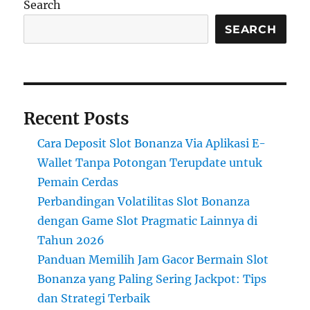
Search
SEARCH
Recent Posts
Cara Deposit Slot Bonanza Via Aplikasi E-
Wallet Tanpa Potongan Terupdate untuk
Pemain Cerdas
Perbandingan Volatilitas Slot Bonanza
dengan Game Slot Pragmatic Lainnya di
Tahun 2026
Panduan Memilih Jam Gacor Bermain Slot
Bonanza yang Paling Sering Jackpot: Tips
dan Strategi Terbaik