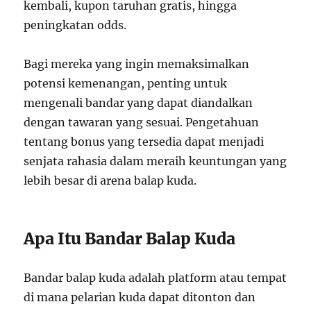
kembali, kupon taruhan gratis, hingga
peningkatan odds.
Bagi mereka yang ingin memaksimalkan
potensi kemenangan, penting untuk
mengenali bandar yang dapat diandalkan
dengan tawaran yang sesuai. Pengetahuan
tentang bonus yang tersedia dapat menjadi
senjata rahasia dalam meraih keuntungan yang
lebih besar di arena balap kuda.
Apa Itu Bandar Balap Kuda
Bandar balap kuda adalah platform atau tempat
di mana pelarian kuda dapat ditonton dan