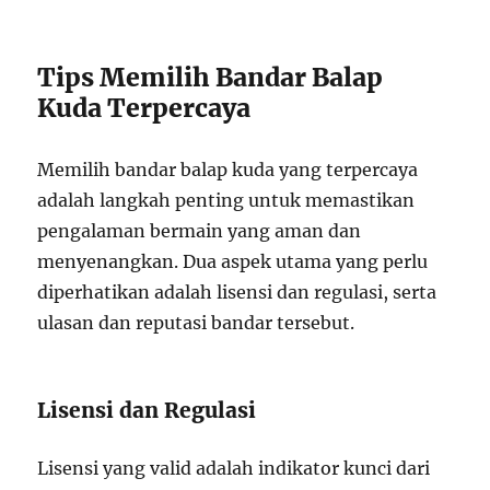
Tips Memilih Bandar Balap
Kuda Terpercaya
Memilih bandar balap kuda yang terpercaya
adalah langkah penting untuk memastikan
pengalaman bermain yang aman dan
menyenangkan. Dua aspek utama yang perlu
diperhatikan adalah lisensi dan regulasi, serta
ulasan dan reputasi bandar tersebut.
Lisensi dan Regulasi
Lisensi yang valid adalah indikator kunci dari