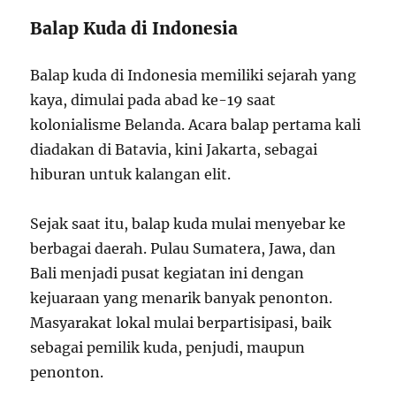
Balap Kuda di Indonesia
Balap kuda di Indonesia memiliki sejarah yang
kaya, dimulai pada abad ke-19 saat
kolonialisme Belanda. Acara balap pertama kali
diadakan di Batavia, kini Jakarta, sebagai
hiburan untuk kalangan elit.
Sejak saat itu, balap kuda mulai menyebar ke
berbagai daerah. Pulau Sumatera, Jawa, dan
Bali menjadi pusat kegiatan ini dengan
kejuaraan yang menarik banyak penonton.
Masyarakat lokal mulai berpartisipasi, baik
sebagai pemilik kuda, penjudi, maupun
penonton.