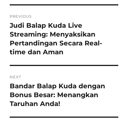
Post
PREVIOUS
navigation
Judi Balap Kuda Live
Previous
post:
Streaming: Menyaksikan
Pertandingan Secara Real-
time dan Aman
NEXT
Bandar Balap Kuda dengan
Next
post:
Bonus Besar: Menangkan
Taruhan Anda!