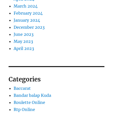
March 2024
February 2024
January 2024
December 2023
June 2023
May 2023
April 2023
Categories
Baccarat
Bandar balap Kuda
Roulette Online
Rtp Online