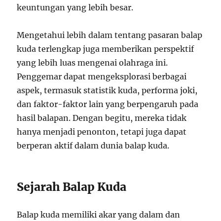
keuntungan yang lebih besar.
Mengetahui lebih dalam tentang pasaran balap
kuda terlengkap juga memberikan perspektif
yang lebih luas mengenai olahraga ini.
Penggemar dapat mengeksplorasi berbagai
aspek, termasuk statistik kuda, performa joki,
dan faktor-faktor lain yang berpengaruh pada
hasil balapan. Dengan begitu, mereka tidak
hanya menjadi penonton, tetapi juga dapat
berperan aktif dalam dunia balap kuda.
Sejarah Balap Kuda
Balap kuda memiliki akar yang dalam dan