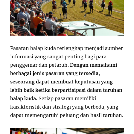
Pasaran balap kuda terlengkap menjadi sumber
informasi yang sangat penting bagi para
penggemar dan petaruh.
Dengan memahami
berbagai jenis pasaran yang tersedia,
seseorang dapat membuat keputusan yang
lebih baik ketika berpartisipasi dalam taruhan
balap kuda.
Setiap pasaran memiliki
karakteristik dan strategi yang berbeda, yang
dapat memengaruhi peluang dan hasil taruhan.