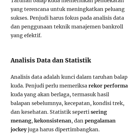
Taruhan balap kuda memerlukan pendekatan
yang terencana untuk meningkatkan peluang
sukses. Penjudi harus fokus pada analisis data
dan penggunaan teknik manajemen bankroll
yang efektif.
Analisis Data dan Statistik
Analisis data adalah kunci dalam taruhan balap
kuda. Penjudi perlu memeriksa
rekor performa
kuda yang akan berlaga, termasuk hasil
balapan sebelumnya, kecepatan, kondisi trek,
dan kesehatan. Statistik seperti
sering
menang
,
kekonsistenan
, dan
pengalaman
jockey
juga harus dipertimbangkan.