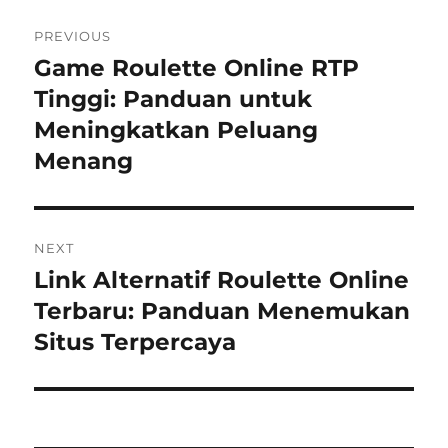
Post
PREVIOUS
navigation
Game Roulette Online RTP
Previous
post:
Tinggi: Panduan untuk
Meningkatkan Peluang
Menang
NEXT
Link Alternatif Roulette Online
Next
post:
Terbaru: Panduan Menemukan
Situs Terpercaya