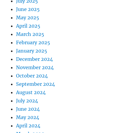
July 2025
June 2025
May 2025
April 2025
March 2025
February 2025
January 2025
December 2024
November 2024
October 2024
September 2024
August 2024
July 2024
June 2024
May 2024
April 2024