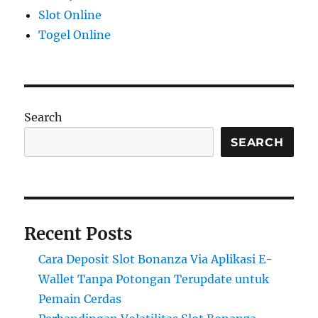
Slot Online
Togel Online
Search
SEARCH
Recent Posts
Cara Deposit Slot Bonanza Via Aplikasi E-
Wallet Tanpa Potongan Terupdate untuk
Pemain Cerdas