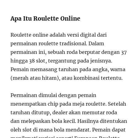
Apa Itu Roulette Online
Roulette online adalah versi digital dari
permainan roulette tradisional. Dalam
permainan ini, sebuah roda berputar dengan 37
hingga 38 slot, tergantung pada jenisnya.
Pemain memasang taruhan pada angka, warna
(merah atau hitam), atau kombinasi tertentu.
Permainan dimulai dengan pemain
menempatkan chip pada meja roulette. Setelah
taruhan ditutup, dealer akan memutar roda
dan melepaskan bola kecil. Hasilnya ditentukan
oleh slot di mana bola mendarat. Pemain dapat