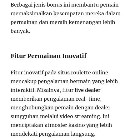
Berbagai jenis bonus ini membantu pemain
memaksimalkan kesempatan mereka dalam
permainan dan meraih kemenangan lebih
banyak.
Fitur Permainan Inovatif
Fitur inovatif pada situs roulette online
mencakup pengalaman bermain yang lebih
interaktif. Misalnya, fitur
live dealer
memberikan pengalaman real-time,
menghubungkan pemain dengan dealer
sungguhan melalui video streaming. Ini
menciptakan atmosfer kasino yang lebih
mendekati pengalaman langsung.