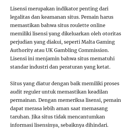
Lisensi merupakan indikator penting dari
legalitas dan keamanan situs. Pemain harus
memastikan bahwa situs roulette online
memiliki lisensi yang dikeluarkan oleh otoritas
perjudian yang diakui, seperti Malta Gaming
Authority atau UK Gambling Commission.
Lisensi ini menjamin bahwa situs mematuhi
standar industri dan peraturan yang ketat.
Situs yang diatur dengan baik memiliki proses
audit reguler untuk memastikan keadilan
permainan. Dengan memeriksa lisensi, pemain
dapat merasa lebih aman saat memasang
taruhan. Jika situs tidak mencantumkan
informasi lisensinya, sebaiknya dihindari.