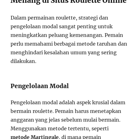
Menang di Situs Roulette Online
Dalam permainan roulette, strategi dan
pengelolaan modal sangat penting untuk
meningkatkan peluang kemenangan. Pemain
perlu memahami berbagai metode taruhan dan
menghindari kesalahan umum yang sering
dilakukan.
Pengelolaan Modal
Pengelolaan modal adalah aspek krusial dalam
bermain roulette. Pemain harus menetapkan
anggaran yang jelas sebelum mulai bermain.
Menggunakan metode tertentu, seperti
metode Martingale
, di mana pemain