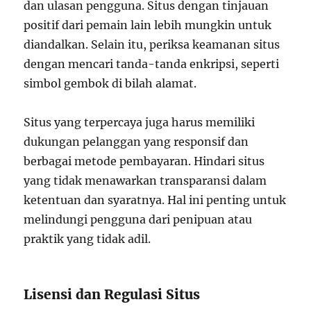
dan ulasan pengguna. Situs dengan tinjauan
positif dari pemain lain lebih mungkin untuk
diandalkan. Selain itu, periksa keamanan situs
dengan mencari tanda-tanda enkripsi, seperti
simbol gembok di bilah alamat.
Situs yang terpercaya juga harus memiliki
dukungan pelanggan yang responsif dan
berbagai metode pembayaran. Hindari situs
yang tidak menawarkan transparansi dalam
ketentuan dan syaratnya. Hal ini penting untuk
melindungi pengguna dari penipuan atau
praktik yang tidak adil.
Lisensi dan Regulasi Situs