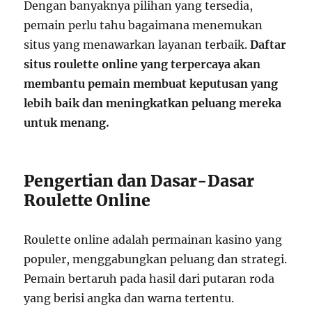
Dengan banyaknya pilihan yang tersedia,
pemain perlu tahu bagaimana menemukan
situs yang menawarkan layanan terbaik.
Daftar
situs roulette online yang terpercaya akan
membantu pemain membuat keputusan yang
lebih baik dan meningkatkan peluang mereka
untuk menang.
Pengertian dan Dasar-Dasar
Roulette Online
Roulette online adalah permainan kasino yang
populer, menggabungkan peluang dan strategi.
Pemain bertaruh pada hasil dari putaran roda
yang berisi angka dan warna tertentu.