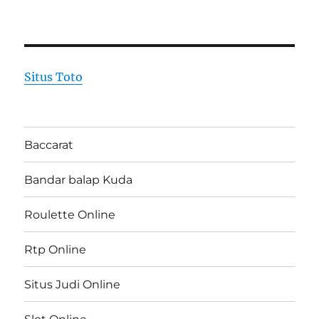
Situs Toto
Baccarat
Bandar balap Kuda
Roulette Online
Rtp Online
Situs Judi Online