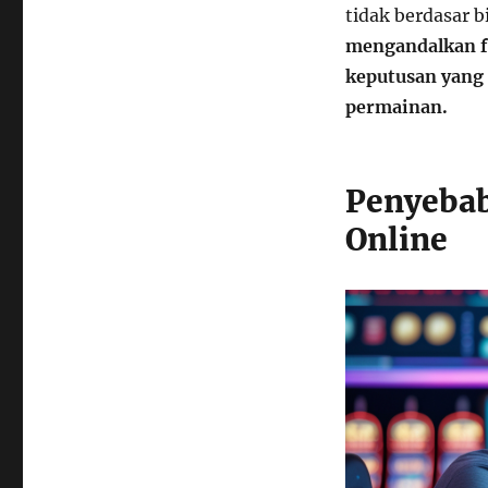
tidak berdasar 
mengandalkan f
keputusan yang 
permainan.
Penyeba
Online