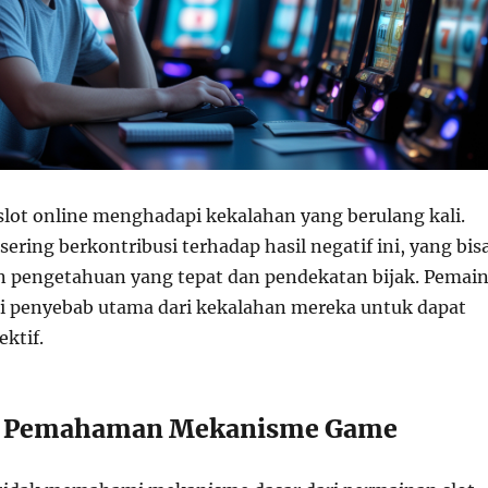
lot online menghadapi kekalahan yang berulang kali.
sering berkontribusi terhadap hasil negatif ini, yang bis
n pengetahuan yang tepat dan pendekatan bijak. Pemai
 penyebab utama dari kekalahan mereka untuk dapat
ektif.
a Pemahaman Mekanisme Game