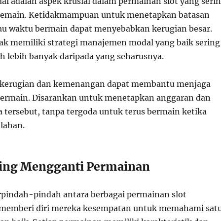
 adalah aspek krusial dalam permainan slot yang seri
 pemain. Ketidakmampuan untuk menetapkan batasan
au waktu bermain dapat menyebabkan kerugian besar.
ak memiliki strategi manajemen modal yang baik sering
uh lebih banyak daripada yang seharusnya.
 kerugian dan kemenangan dapat membantu menjaga
bermain. Disarankan untuk menetapkan anggaran dan
tersebut, tanpa tergoda untuk terus bermain ketika
lahan.
ring Mengganti Permainan
pindah-pindah antara berbagai permainan slot
k memberi diri mereka kesempatan untuk memahami sat