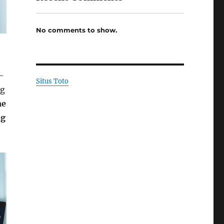
No comments to show.
-
Situs Toto
ng
me
ng