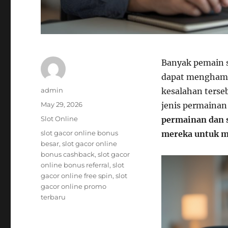
Banyak pemain s
dapat menghamb
Author
admin
kesalahan terse
Posted
May 29, 2026
jenis permainan
on
Categories
Slot Online
permainan dan s
Tags
slot gacor online bonus
mereka untuk m
besar
,
slot gacor online
bonus cashback
,
slot gacor
online bonus referral
,
slot
gacor online free spin
,
slot
gacor online promo
terbaru