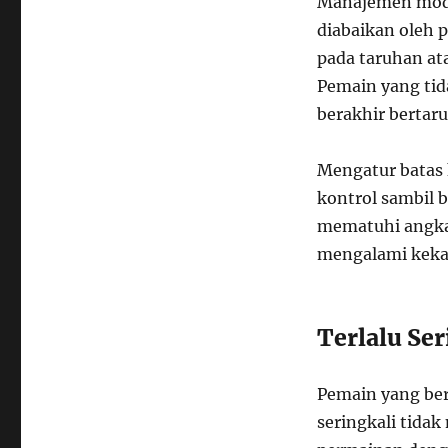
Manajemen modal
diabaikan oleh
pada taruhan at
Pemain yang tid
berakhir bertar
Mengatur batas
kontrol sambil 
mematuhi angka 
mengalami keka
Terlalu Se
Pemain yang ber
seringkali tida