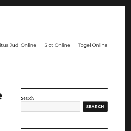
itus Judi Online
Slot Online
Togel Online
e
Search
SEARCH