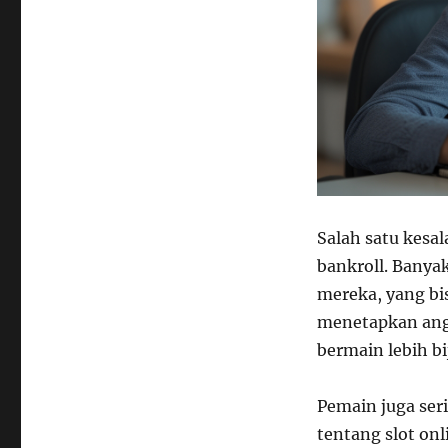
Salah satu kesa
bankroll. Banya
mereka, yang bi
menetapkan ang
bermain lebih b
Pemain juga ser
tentang slot on