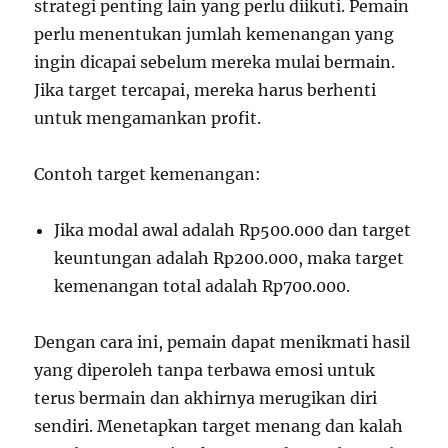
strategi penting lain yang perlu diikuti. Pemain
perlu menentukan jumlah kemenangan yang
ingin dicapai sebelum mereka mulai bermain.
Jika target tercapai, mereka harus berhenti
untuk mengamankan profit.
Contoh target kemenangan:
Jika modal awal adalah Rp500.000 dan target
keuntungan adalah Rp200.000, maka target
kemenangan total adalah Rp700.000.
Dengan cara ini, pemain dapat menikmati hasil
yang diperoleh tanpa terbawa emosi untuk
terus bermain dan akhirnya merugikan diri
sendiri. Menetapkan target menang dan kalah