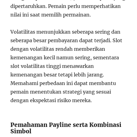
dipertaruhkan. Pemain perlu memperhatikan
nilai ini saat memilih permainan.
Volatilitas menunjukkan seberapa sering dan
seberapa besar pembayaran dapat terjadi. Slot
dengan volatilitas rendah memberikan
kemenangan kecil namun sering, sementara
slot volatilitas tinggi menawarkan
kemenangan besar tetapi lebih jarang.
Memahami perbedaan ini dapat membantu
pemain menentukan strategi yang sesuai
dengan ekspektasi risiko mereka.
Pemahaman Payline serta Kombinasi
Simbol