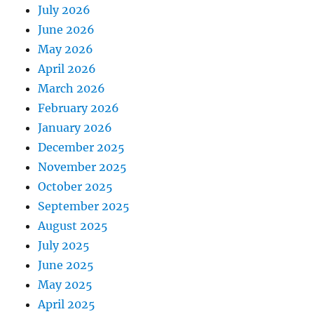
July 2026
June 2026
May 2026
April 2026
March 2026
February 2026
January 2026
December 2025
November 2025
October 2025
September 2025
August 2025
July 2025
June 2025
May 2025
April 2025