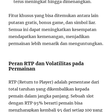
terus meningkat hingga dimenangkan.
Fitur khusus yang bisa ditemukan antara lain
putaran gratis, bonus game, dan simbol liar.
Semua ini dapat meningkatkan kesempatan
mendapatkan kemenangan, menjadikan
permainan lebih menarik dan menguntungkan.
Peran RTP dan Volatilitas pada
Permainan
RTP (Return to Player) adalah persentase dari
total taruhan yang dikembalikan kepada
pemain dalam jangka panjang. Sebuah slot
dengan RTP 95% berarti pemain bisa
mengharapkan kembali 95 dari setiap 100 yang