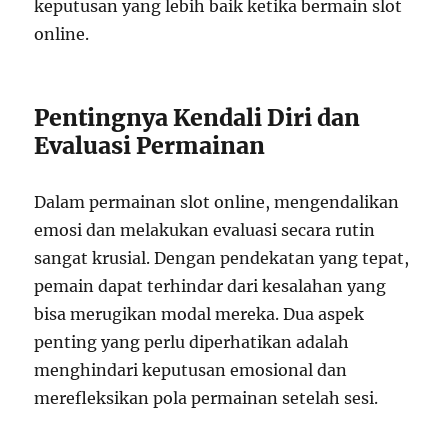
keputusan yang lebih baik ketika bermain slot
online.
Pentingnya Kendali Diri dan
Evaluasi Permainan
Dalam permainan slot online, mengendalikan
emosi dan melakukan evaluasi secara rutin
sangat krusial. Dengan pendekatan yang tepat,
pemain dapat terhindar dari kesalahan yang
bisa merugikan modal mereka. Dua aspek
penting yang perlu diperhatikan adalah
menghindari keputusan emosional dan
merefleksikan pola permainan setelah sesi.