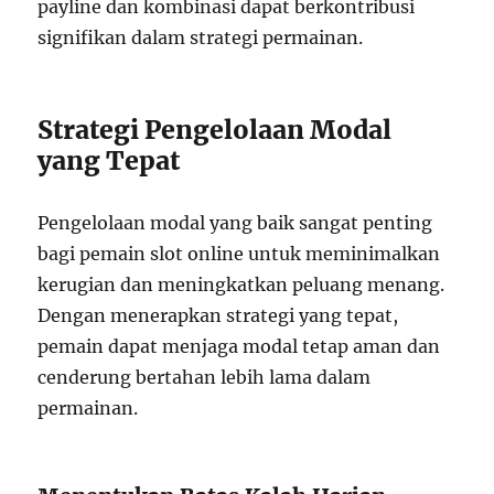
payline dan kombinasi dapat berkontribusi
signifikan dalam strategi permainan.
Strategi Pengelolaan Modal
yang Tepat
Pengelolaan modal yang baik sangat penting
bagi pemain slot online untuk meminimalkan
kerugian dan meningkatkan peluang menang.
Dengan menerapkan strategi yang tepat,
pemain dapat menjaga modal tetap aman dan
cenderung bertahan lebih lama dalam
permainan.