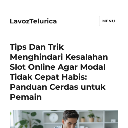
LavozTelurica
MENU
Tips Dan Trik
Menghindari Kesalahan
Slot Online Agar Modal
Tidak Cepat Habis:
Panduan Cerdas untuk
Pemain