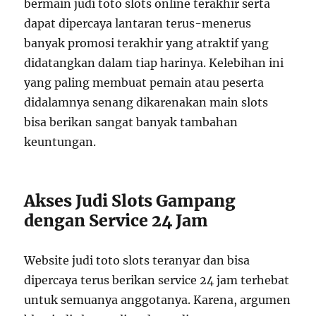
bermain judi toto slots online terakhir serta
dapat dipercaya lantaran terus-menerus
banyak promosi terakhir yang atraktif yang
didatangkan dalam tiap harinya. Kelebihan ini
yang paling membuat pemain atau peserta
didalamnya senang dikarenakan main slots
bisa berikan sangat banyak tambahan
keuntungan.
Akses Judi Slots Gampang
dengan Service 24 Jam
Website judi toto slots teranyar dan bisa
dipercaya terus berikan service 24 jam terhebat
untuk semuanya anggotanya. Karena, argumen