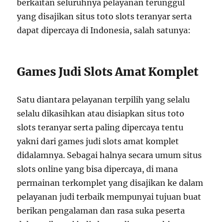
berkaitan seluruhnya pelayanan terunggul
yang disajikan situs toto slots teranyar serta
dapat dipercaya di Indonesia, salah satunya:
Games Judi Slots Amat Komplet
Satu diantara pelayanan terpilih yang selalu
selalu dikasihkan atau disiapkan situs toto
slots teranyar serta paling dipercaya tentu
yakni dari games judi slots amat komplet
didalamnya. Sebagai halnya secara umum situs
slots online yang bisa dipercaya, di mana
permainan terkomplet yang disajikan ke dalam
pelayanan judi terbaik mempunyai tujuan buat
berikan pengalaman dan rasa suka peserta