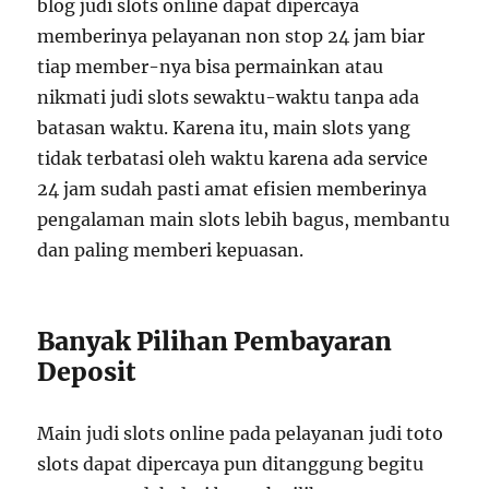
blog judi slots online dapat dipercaya
memberinya pelayanan non stop 24 jam biar
tiap member-nya bisa permainkan atau
nikmati judi slots sewaktu-waktu tanpa ada
batasan waktu. Karena itu, main slots yang
tidak terbatasi oleh waktu karena ada service
24 jam sudah pasti amat efisien memberinya
pengalaman main slots lebih bagus, membantu
dan paling memberi kepuasan.
Banyak Pilihan Pembayaran
Deposit
Main judi slots online pada pelayanan judi toto
slots dapat dipercaya pun ditanggung begitu