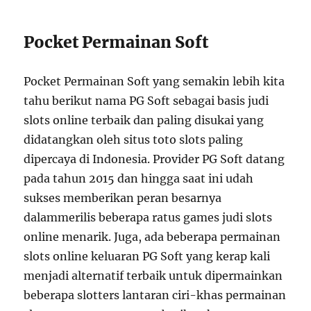
Pocket Permainan Soft
Pocket Permainan Soft yang semakin lebih kita
tahu berikut nama PG Soft sebagai basis judi
slots online terbaik dan paling disukai yang
didatangkan oleh situs toto slots paling
dipercaya di Indonesia. Provider PG Soft datang
pada tahun 2015 dan hingga saat ini udah
sukses memberikan peran besarnya
dalammerilis beberapa ratus games judi slots
online menarik. Juga, ada beberapa permainan
slots online keluaran PG Soft yang kerap kali
menjadi alternatif terbaik untuk dipermainkan
beberapa slotters lantaran ciri-khas permainan