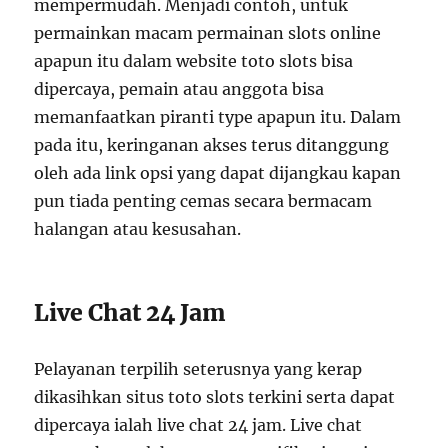
mempermudah. Menjadi contoh, untuk
permainkan macam permainan slots online
apapun itu dalam website toto slots bisa
dipercaya, pemain atau anggota bisa
memanfaatkan piranti type apapun itu. Dalam
pada itu, keringanan akses terus ditanggung
oleh ada link opsi yang dapat dijangkau kapan
pun tiada penting cemas secara bermacam
halangan atau kesusahan.
Live Chat 24 Jam
Pelayanan terpilih seterusnya yang kerap
dikasihkan situs toto slots terkini serta dapat
dipercaya ialah live chat 24 jam. Live chat