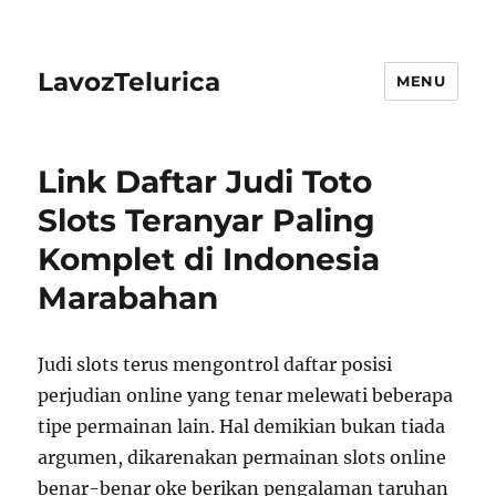
LavozTelurica
MENU
Link Daftar Judi Toto
Slots Teranyar Paling
Komplet di Indonesia
Marabahan
Judi slots terus mengontrol daftar posisi
perjudian online yang tenar melewati beberapa
tipe permainan lain. Hal demikian bukan tiada
argumen, dikarenakan permainan slots online
benar-benar oke berikan pengalaman taruhan