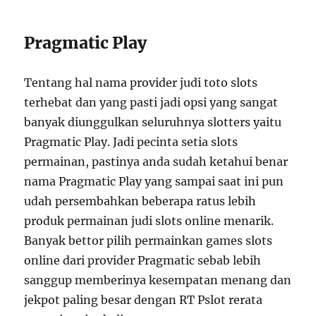
Pragmatic Play
Tentang hal nama provider judi toto slots
terhebat dan yang pasti jadi opsi yang sangat
banyak diunggulkan seluruhnya slotters yaitu
Pragmatic Play. Jadi pecinta setia slots
permainan, pastinya anda sudah ketahui benar
nama Pragmatic Play yang sampai saat ini pun
udah persembahkan beberapa ratus lebih
produk permainan judi slots online menarik.
Banyak bettor pilih permainkan games slots
online dari provider Pragmatic sebab lebih
sanggup memberinya kesempatan menang dan
jekpot paling besar dengan RT Pslot rerata