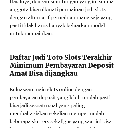
Hasilnya, dengan keuntungan yang ini semua
anggota bisa nikmati permainan judi slots
dengan alternatif permainan mana saja yang
pasti tidak harus banyak keluarkan modal
untuk memainkan.
Daftar Judi Toto Slots Terakhir
Minimum Pembayaran Deposit
Amat Bisa dijangkau
Keluasaan main slots online dengan
pembayaran deposit yang lebih rendah pasti
bisa jadi sesuatu soal yang paling
membahagiakan sekalian mempermudah
beberapa slotters sekaligus yang saat ini bisa