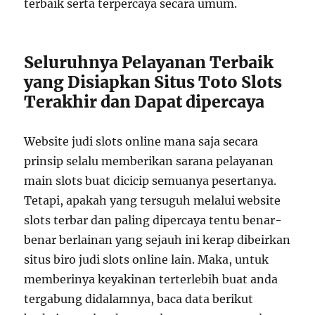
terbaik serta terpercaya secara umum.
Seluruhnya Pelayanan Terbaik
yang Disiapkan Situs Toto Slots
Terakhir dan Dapat dipercaya
Website judi slots online mana saja secara
prinsip selalu memberikan sarana pelayanan
main slots buat dicicip semuanya pesertanya.
Tetapi, apakah yang tersuguh melalui website
slots terbar dan paling dipercaya tentu benar-
benar berlainan yang sejauh ini kerap dibeirkan
situs biro judi slots online lain. Maka, untuk
memberinya keyakinan terterlebih buat anda
tergabung didalamnya, baca data berikut