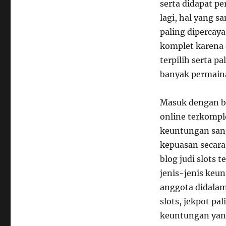
serta didapat pe
lagi, hal yang s
paling dipercay
komplet karena 
terpilih serta p
banyak permaina
Masuk dengan blo
online terkompl
keuntungan sang
kepuasan secara
blog judi slots 
jenis-jenis keu
anggota didalam
slots, jekpot p
keuntungan yang