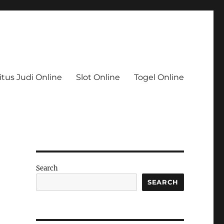
itus Judi Online
Slot Online
Togel Online
Search
SEARCH