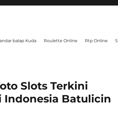
andar balap Kuda
Roulette Online
Rtp Online
S
oto Slots Terkini
 Indonesia Batulicin