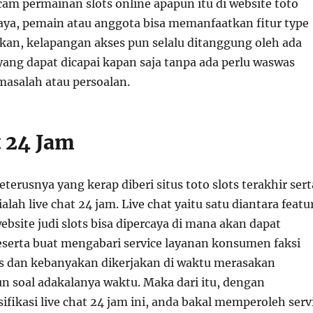
m permainan slots online apapun itu di website toto
caya, pemain atau anggota bisa memanfaatkan fitur type
gkan, kelapangan akses pun selalu ditanggung oleh ada
 yang dapat dicapai kapan saja tanpa ada perlu waswas
masalah atau persoalan.
t 24 Jam
eterusnya yang kerap diberi situs toto slots terakhir sert
alah live chat 24 jam. Live chat yaitu satu diantara featu
website judi slots bisa dipercaya di mana akan dapat
erta buat mengabari service layanan konsumen faksi
ots dan kebanyakan dikerjakan di waktu merasakan
n soal adakalanya waktu. Maka dari itu, dengan
fikasi live chat 24 jam ini, anda bakal memperoleh serv