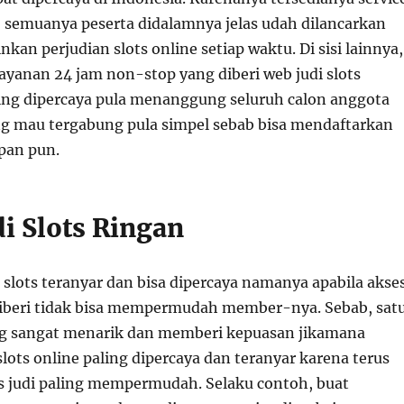
, semuanya peserta didalamnya jelas udah dilancarkan
nkan perjudian slots online setiap waktu. Di sisi lainnya,
ayanan 24 jam non-stop yang diberi web judi slots
ling dipercaya pula menanggung seluruh calon anggota
g mau tergabung pula simpel sebab bisa mendaftarkan
apan pun.
i Slots Ringan
 slots teranyar dan bisa dipercaya namanya apabila akse
 diberi tidak bisa mempermudah member-nya. Sebab, sat
ng sangat menarik dan memberi kepuasan jikamana
lots online paling dipercaya dan teranyar karena terus
s judi paling mempermudah. Selaku contoh, buat