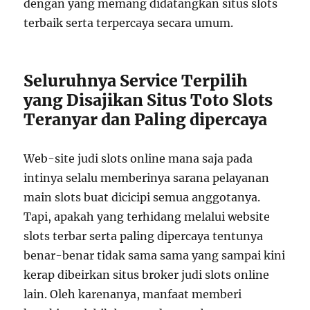
dengan yang memang didatangkan situs slots
terbaik serta terpercaya secara umum.
Seluruhnya Service Terpilih
yang Disajikan Situs Toto Slots
Teranyar dan Paling dipercaya
Web-site judi slots online mana saja pada
intinya selalu memberinya sarana pelayanan
main slots buat dicicipi semua anggotanya.
Tapi, apakah yang terhidang melalui website
slots terbar serta paling dipercaya tentunya
benar-benar tidak sama sama yang sampai kini
kerap dibeirkan situs broker judi slots online
lain. Oleh karenanya, manfaat memberi