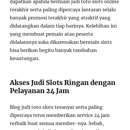
dapatkan apabila bermain judi toto slots online
terakhir serta paling dipercaya lantaran selalu
banyak promosi terakhir yang atraktif yang
didatangkan dalam tiap harinya. Kelebihan ini
yang membuat pemain atau peserta
didalamnya suka dikarenakan bermain slots
bisa berikan begitu banyak tambahan
keuntungan.
Akses Judi Slots Ringan dengan
Pelayanan 24 Jam
Blog judi toto slots teranyar serta paling
dipercaya terus memberikan service 24 jam
terbaik buat semua member-nya. Sebab,