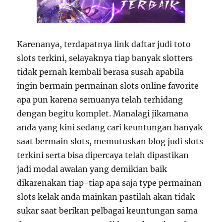
Karenanya, terdapatnya link daftar judi toto
slots terkini, selayaknya tiap banyak slotters
tidak pernah kembali berasa susah apabila
ingin bermain permainan slots online favorite
apa pun karena semuanya telah terhidang
dengan begitu komplet. Manalagi jikamana
anda yang kini sedang cari keuntungan banyak
saat bermain slots, memutuskan blog judi slots
terkini serta bisa dipercaya telah dipastikan
jadi modal awalan yang demikian baik
dikarenakan tiap-tiap apa saja type permainan
slots kelak anda mainkan pastilah akan tidak
sukar saat berikan pelbagai keuntungan sama