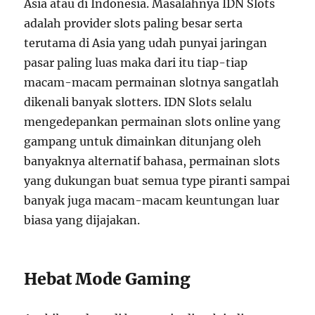
Asia atau di Indonesia. Masalahnya IDN Slots
adalah provider slots paling besar serta
terutama di Asia yang udah punyai jaringan
pasar paling luas maka dari itu tiap-tiap
macam-macam permainan slotnya sangatlah
dikenali banyak slotters. IDN Slots selalu
mengedepankan permainan slots online yang
gampang untuk dimainkan ditunjang oleh
banyaknya alternatif bahasa, permainan slots
yang dukungan buat semua type piranti sampai
banyak juga macam-macam keuntungan luar
biasa yang dijajakan.
Hebat Mode Gaming