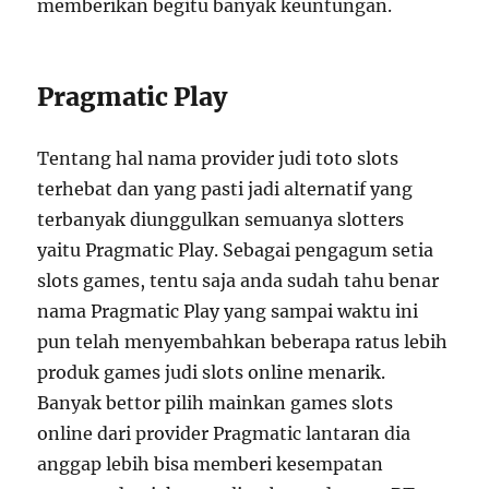
memberikan begitu banyak keuntungan.
Pragmatic Play
Tentang hal nama provider judi toto slots
terhebat dan yang pasti jadi alternatif yang
terbanyak diunggulkan semuanya slotters
yaitu Pragmatic Play. Sebagai pengagum setia
slots games, tentu saja anda sudah tahu benar
nama Pragmatic Play yang sampai waktu ini
pun telah menyembahkan beberapa ratus lebih
produk games judi slots online menarik.
Banyak bettor pilih mainkan games slots
online dari provider Pragmatic lantaran dia
anggap lebih bisa memberi kesempatan