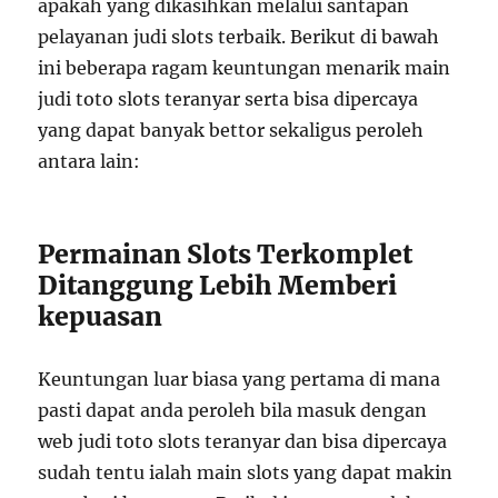
apakah yang dikasihkan melalui santapan
pelayanan judi slots terbaik. Berikut di bawah
ini beberapa ragam keuntungan menarik main
judi toto slots teranyar serta bisa dipercaya
yang dapat banyak bettor sekaligus peroleh
antara lain:
Permainan Slots Terkomplet
Ditanggung Lebih Memberi
kepuasan
Keuntungan luar biasa yang pertama di mana
pasti dapat anda peroleh bila masuk dengan
web judi toto slots teranyar dan bisa dipercaya
sudah tentu ialah main slots yang dapat makin