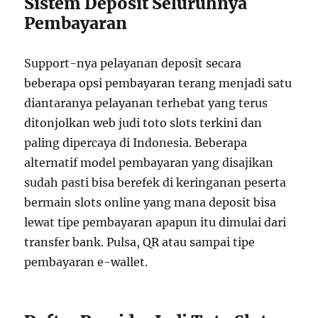
Sistem Deposit Seluruhnya
Pembayaran
Support-nya pelayanan deposit secara
beberapa opsi pembayaran terang menjadi satu
diantaranya pelayanan terhebat yang terus
ditonjolkan web judi toto slots terkini dan
paling dipercaya di Indonesia. Beberapa
alternatif model pembayaran yang disajikan
sudah pasti bisa berefek di keringanan peserta
bermain slots online yang mana deposit bisa
lewat tipe pembayaran apapun itu dimulai dari
transfer bank. Pulsa, QR atau sampai tipe
pembayaran e-wallet.