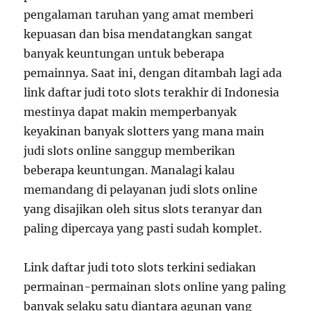
pengalaman taruhan yang amat memberi
kepuasan dan bisa mendatangkan sangat
banyak keuntungan untuk beberapa
pemainnya. Saat ini, dengan ditambah lagi ada
link daftar judi toto slots terakhir di Indonesia
mestinya dapat makin memperbanyak
keyakinan banyak slotters yang mana main
judi slots online sanggup memberikan
beberapa keuntungan. Manalagi kalau
memandang di pelayanan judi slots online
yang disajikan oleh situs slots teranyar dan
paling dipercaya yang pasti sudah komplet.
Link daftar judi toto slots terkini sediakan
permainan-permainan slots online yang paling
banyak selaku satu diantara agunan yang