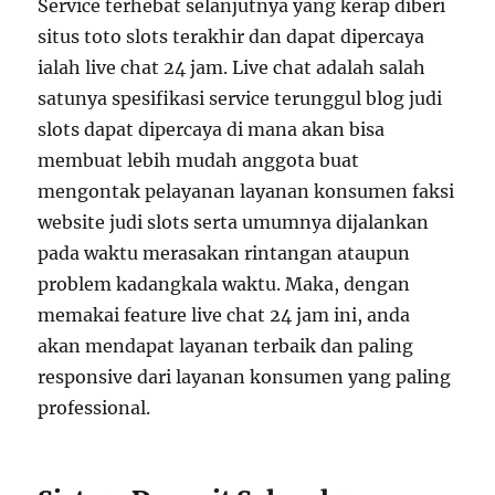
Service terhebat selanjutnya yang kerap diberi
situs toto slots terakhir dan dapat dipercaya
ialah live chat 24 jam. Live chat adalah salah
satunya spesifikasi service terunggul blog judi
slots dapat dipercaya di mana akan bisa
membuat lebih mudah anggota buat
mengontak pelayanan layanan konsumen faksi
website judi slots serta umumnya dijalankan
pada waktu merasakan rintangan ataupun
problem kadangkala waktu. Maka, dengan
memakai feature live chat 24 jam ini, anda
akan mendapat layanan terbaik dan paling
responsive dari layanan konsumen yang paling
professional.