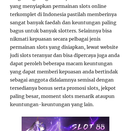
yang menyiapkan permainan slots online
terkomplet di Indonesia pastilah memberinya
sangat banyak faedah dan keuntungan paling
bagus untuk banyak slotters. Selainnya bisa
nikmati kepuasan secara pelbagai jenis
permainan slots yang disiapkan, lewat website
judi slots teranyar dan bisa dipercaya juga anda
dapat peroleh beberapa macam keuntungan
yang dapat memberi kepuasan anda bertindak
sebagai anggota didalamnya semisal dengan
tersedianya bonus serta promosi slots, jekpot
paling besar, moment slots menarik ataupun
keuntungan-keuntungan yang lain.