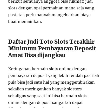
berikut semuanya anggota bisa nikmati judi
slots dengan opsi permainan mana saja yang
pasti tak perlu banyak mengeluarkan biaya
buat memainkan.
Daftar Judi Toto Slots Terakhir
Minimum Pembayaran Deposit
Amat Bisa dijangkau
Keringanan bermain slots online dengan
pembayaran deposit yang lebih rendah pastilah
pula bisa jadi satu hal yang menggembirakan
sekalian meringankan banyak slotters
sekaligus yang saat ini bisa bermain slots
online dengan deposit sangatlah dapat