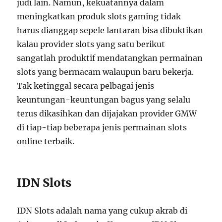
judi lain. Namun, kekuatannya dalam
meningkatkan produk slots gaming tidak
harus dianggap sepele lantaran bisa dibuktikan
kalau provider slots yang satu berikut
sangatlah produktif mendatangkan permainan
slots yang bermacam walaupun baru bekerja.
Tak ketinggal secara pelbagai jenis
keuntungan-keuntungan bagus yang selalu
terus dikasihkan dan dijajakan provider GMW
di tiap-tiap beberapa jenis permainan slots
online terbaik.
IDN Slots
IDN Slots adalah nama yang cukup akrab di