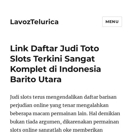
LavozTelurica
MENU
Link Daftar Judi Toto
Slots Terkini Sangat
Komplet di Indonesia
Barito Utara
Judi slots terus mengendalikan daftar barisan
perjudian online yang tenar mengalahkan
beberapa macam permainan lain. Hal demikian
bukan tiada argumen, dikarenakan permainan
slots online sangatlah oke memberikan