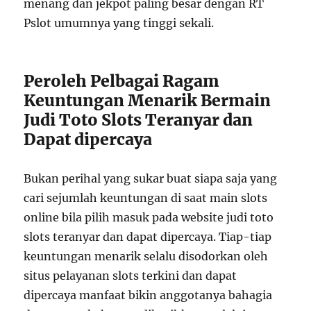
menang dan jekpot paling besar dengan RT
Pslot umumnya yang tinggi sekali.
Peroleh Pelbagai Ragam
Keuntungan Menarik Bermain
Judi Toto Slots Teranyar dan
Dapat dipercaya
Bukan perihal yang sukar buat siapa saja yang
cari sejumlah keuntungan di saat main slots
online bila pilih masuk pada website judi toto
slots teranyar dan dapat dipercaya. Tiap-tiap
keuntungan menarik selalu disodorkan oleh
situs pelayanan slots terkini dan dapat
dipercaya manfaat bikin anggotanya bahagia