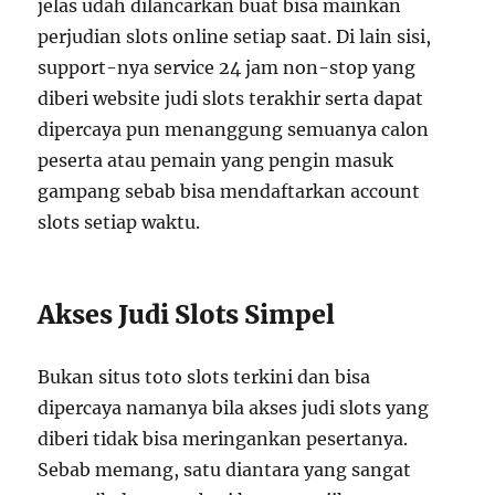
jelas udah dilancarkan buat bisa mainkan
perjudian slots online setiap saat. Di lain sisi,
support-nya service 24 jam non-stop yang
diberi website judi slots terakhir serta dapat
dipercaya pun menanggung semuanya calon
peserta atau pemain yang pengin masuk
gampang sebab bisa mendaftarkan account
slots setiap waktu.
Akses Judi Slots Simpel
Bukan situs toto slots terkini dan bisa
dipercaya namanya bila akses judi slots yang
diberi tidak bisa meringankan pesertanya.
Sebab memang, satu diantara yang sangat