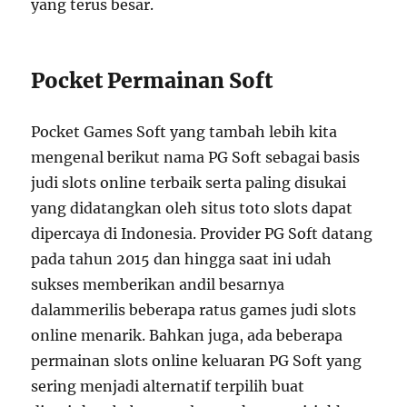
yang terus besar.
Pocket Permainan Soft
Pocket Games Soft yang tambah lebih kita
mengenal berikut nama PG Soft sebagai basis
judi slots online terbaik serta paling disukai
yang didatangkan oleh situs toto slots dapat
dipercaya di Indonesia. Provider PG Soft datang
pada tahun 2015 dan hingga saat ini udah
sukses memberikan andil besarnya
dalammerilis beberapa ratus games judi slots
online menarik. Bahkan juga, ada beberapa
permainan slots online keluaran PG Soft yang
sering menjadi alternatif terpilih buat