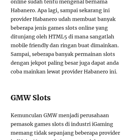
online sudah tentu mengenal bernama
Habanero. Apa lagi, sampai sekarang ini
provider Habanero udah membuat banyak
beberapa jenis games slots online yang
ditunjang oleh HTML5 di mana sangatlah
mobile friendly dan ringan buat dimainkan.
Sampai, seberapa banyak permainan slots
dengan jekpot paling besar juga dapat anda
coba mainkan lewat provider Habanero ini.
GMW Slots
Kemunculan GMW menjadi perusahaan
pemasok games slots di industri iGaming
memang tidak sepanjang beberapa provider