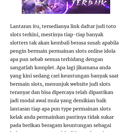
Lantaran itu, tersedianya link daftar judi toto
slots terkini, mestinya tiap-tiap banyak
slotters tak akan kembali berasa susah apabila
pengin bermain permainan slots online idola
apa pun sebab semua terhidang dengan
sangatlah komplet. Apa lagi jikamana anda
yang kini sedang cari keuntungan banyak saat
bermain slots, menunjuk website judi slots
teranyar dan bisa dipercaya telah dipastikan
jadi modal awal mula yang demikian baik
lantaran tiap apa pun type permainan slots
kelak anda permainkan pastinya tidak sukar
pada berikan beragam keuntungan sebagai