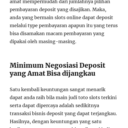
amat mempermudah dari jumlahnya pilihan
pembayaran deposit yang disajikan. Maka,
anda yang bermain slots online dapat deposit
melalui type pembayaran apapun itu yang terus
bisa disamakan macam pembayaran yang
dipakai oleh masing-masing.
Minimum Negosiasi Deposit
yang Amat Bisa dijangkau
Satu kembali keuntungan sangat menarik
dapat anda raih bila main judi toto slots terkini
serta dapat dipercaya adalah sedikitnya
transaksi bisnis deposit yang dapat terjangkau.
Hasilnya, dengan keuntungan yang satu