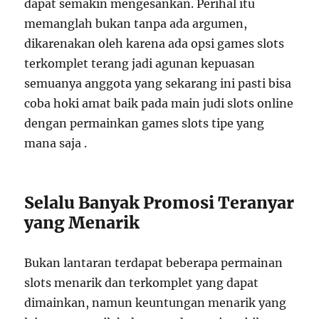
dapat semakin mengesankan. Perihal itu
memanglah bukan tanpa ada argumen,
dikarenakan oleh karena ada opsi games slots
terkomplet terang jadi agunan kepuasan
semuanya anggota yang sekarang ini pasti bisa
coba hoki amat baik pada main judi slots online
dengan permainkan games slots tipe yang
mana saja .
Selalu Banyak Promosi Teranyar
yang Menarik
Bukan lantaran terdapat beberapa permainan
slots menarik dan terkomplet yang dapat
dimainkan, namun keuntungan menarik yang