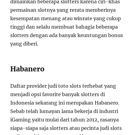
dimainkan beberapa slotters karena ciri-khas
permainan slotnya yang rerata memberinya
kesempatan menang atau winrate yang cukup
tinggi dan selalu membuat bahagia beberapa
slotters dengan ada banyak keuntungan bonus
yang diberi.
Habanero
Daftar provider judi toto slots terhebat yang
menjadi opsi favorite banyak slotters di
Indonesia sekarang ini merupakan Habanero.
Sebab telah lumayan lama bekerja di industri
iGaming yaitu mulai dari tahun 2012, rasanya
siapa-siapa saja slotters atau pecinta judi slots