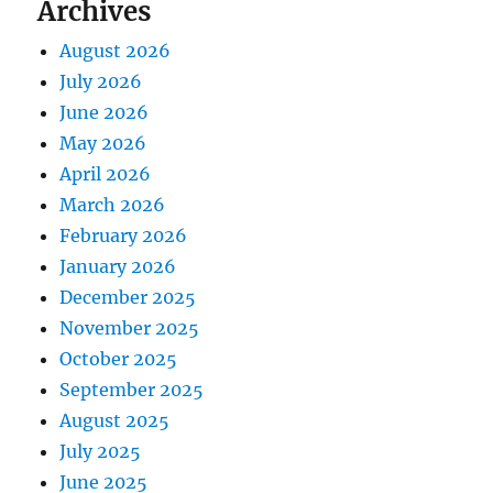
Archives
August 2026
July 2026
June 2026
May 2026
April 2026
March 2026
February 2026
January 2026
December 2025
November 2025
October 2025
September 2025
August 2025
July 2025
June 2025