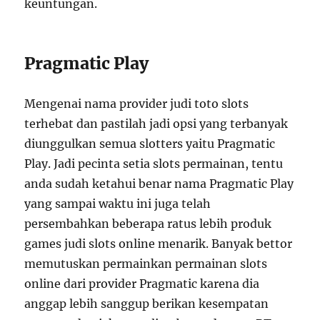
keuntungan.
Pragmatic Play
Mengenai nama provider judi toto slots
terhebat dan pastilah jadi opsi yang terbanyak
diunggulkan semua slotters yaitu Pragmatic
Play. Jadi pecinta setia slots permainan, tentu
anda sudah ketahui benar nama Pragmatic Play
yang sampai waktu ini juga telah
persembahkan beberapa ratus lebih produk
games judi slots online menarik. Banyak bettor
memutuskan permainkan permainan slots
online dari provider Pragmatic karena dia
anggap lebih sanggup berikan kesempatan