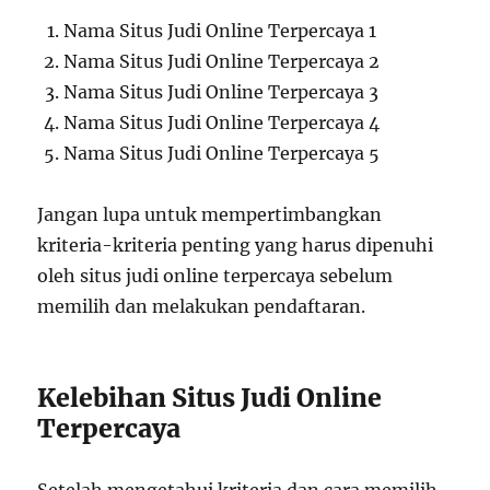
Nama Situs Judi Online Terpercaya 1
Nama Situs Judi Online Terpercaya 2
Nama Situs Judi Online Terpercaya 3
Nama Situs Judi Online Terpercaya 4
Nama Situs Judi Online Terpercaya 5
Jangan lupa untuk mempertimbangkan
kriteria-kriteria penting yang harus dipenuhi
oleh situs judi online terpercaya sebelum
memilih dan melakukan pendaftaran.
Kelebihan Situs Judi Online
Terpercaya
Setelah mengetahui kriteria dan cara memilih