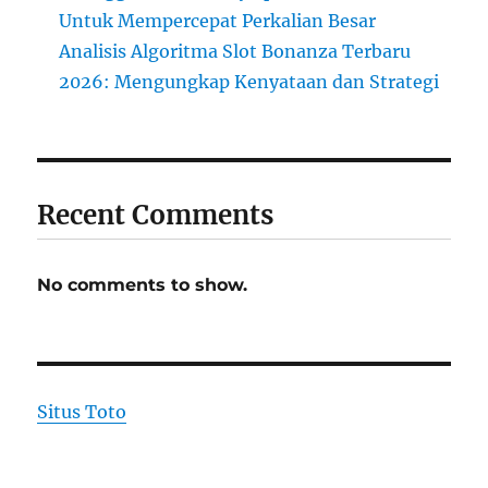
Untuk Mempercepat Perkalian Besar
Analisis Algoritma Slot Bonanza Terbaru
2026: Mengungkap Kenyataan dan Strategi
Recent Comments
No comments to show.
Situs Toto