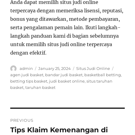
Anda dapat memilih situs judi online
terpercaya dengan memeriksa lisensi, reputasi,
bonus yang ditawarkan, metode pembayaran,
serta pengalaman pemain lain. Ikuti langkah-
langkah panduan kami di bagian sebelumnya
untuk memilih situs judi online terpercaya
dengan efektif.
Author
Posted
Categories
Tags
admin
January 25, 2024
Situs Judi Online
on
agen judi basket
,
bandar judi basket
,
basketball betting
,
betting tips basket
,
judi basket online
,
situs taruhan
basket
,
taruhan basket
Post
PREVIOUS
navigation
Tips Klaim Kemenangan di
Previous