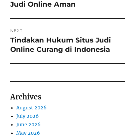
post:
Judi Online Aman
NEXT
Tindakan Hukum Situs Judi
Next
post:
Online Curang di Indonesia
Archives
August 2026
July 2026
June 2026
May 2026