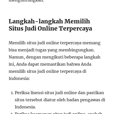
Langkah-langkah Memilih
Situs Judi Online Terpercaya
Memilih situs judi online terpercaya memang
bisa menjadi tugas yang membingungkan.
Namun, dengan mengikuti beberapa langkah
ini, Anda dapat memastikan bahwa Anda
memilih situs judi online terpercaya di
Indonesia:
Periksa lisensi situs judi online dan pastikan
situs tersebut diatur oleh badan pengawas di
Indonesia.
Periksa keamanan situs judi online, apakah