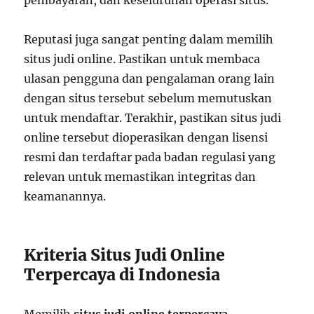
Reputasi juga sangat penting dalam memilih
situs judi online. Pastikan untuk membaca
ulasan pengguna dan pengalaman orang lain
dengan situs tersebut sebelum memutuskan
untuk mendaftar. Terakhir, pastikan situs judi
online tersebut dioperasikan dengan lisensi
resmi dan terdaftar pada badan regulasi yang
relevan untuk memastikan integritas dan
keamanannya.
Kriteria Situs Judi Online
Terpercaya di Indonesia
Memilih
situs judi online terpercaya