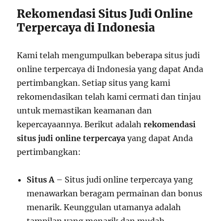
Rekomendasi Situs Judi Online
Terpercaya di Indonesia
Kami telah mengumpulkan beberapa situs judi
online terpercaya di Indonesia yang dapat Anda
pertimbangkan. Setiap situs yang kami
rekomendasikan telah kami cermati dan tinjau
untuk memastikan keamanan dan
kepercayaannya. Berikut adalah
rekomendasi
situs judi online terpercaya
yang dapat Anda
pertimbangkan:
Situs A
– Situs judi online terpercaya yang
menawarkan beragam permainan dan bonus
menarik. Keunggulan utamanya adalah
tampilan yang menarik dan mudah