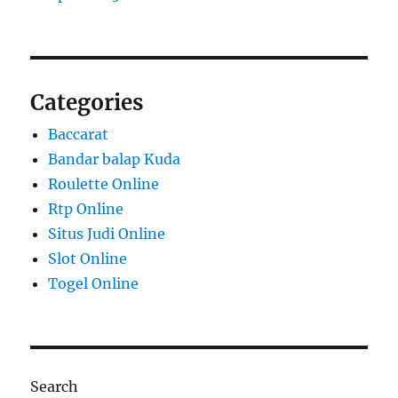
Categories
Baccarat
Bandar balap Kuda
Roulette Online
Rtp Online
Situs Judi Online
Slot Online
Togel Online
Search