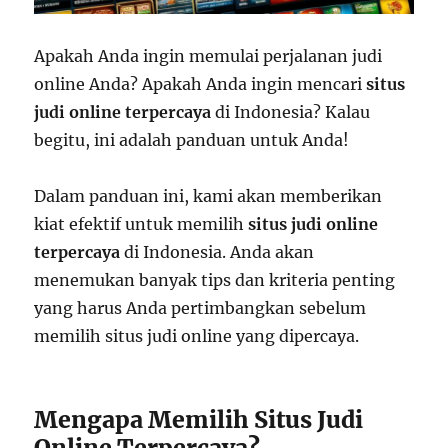
Apakah Anda ingin memulai perjalanan judi
online Anda? Apakah Anda ingin mencari
situs
judi online terpercaya
di Indonesia? Kalau
begitu, ini adalah panduan untuk Anda!
Dalam panduan ini, kami akan memberikan
kiat efektif untuk memilih
situs judi online
terpercaya
di Indonesia. Anda akan
menemukan banyak tips dan kriteria penting
yang harus Anda pertimbangkan sebelum
memilih situs judi online yang dipercaya.
Mengapa Memilih Situs Judi
Online Terpercaya?