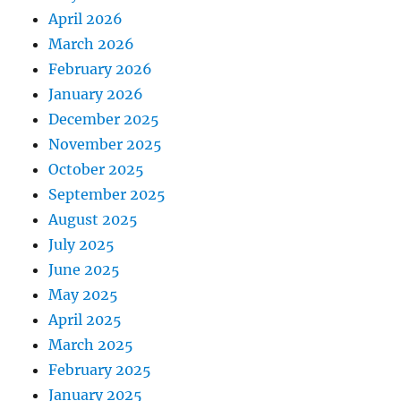
April 2026
March 2026
February 2026
January 2026
December 2025
November 2025
October 2025
September 2025
August 2025
July 2025
June 2025
May 2025
April 2025
March 2025
February 2025
January 2025