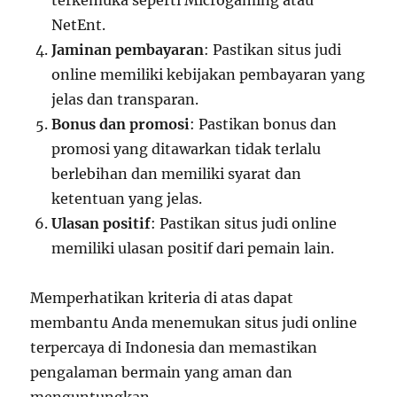
NetEnt.
Jaminan pembayaran
: Pastikan situs judi
online memiliki kebijakan pembayaran yang
jelas dan transparan.
Bonus dan promosi
: Pastikan bonus dan
promosi yang ditawarkan tidak terlalu
berlebihan dan memiliki syarat dan
ketentuan yang jelas.
Ulasan positif
: Pastikan situs judi online
memiliki ulasan positif dari pemain lain.
Memperhatikan kriteria di atas dapat
membantu Anda menemukan situs judi online
terpercaya di Indonesia dan memastikan
pengalaman bermain yang aman dan
menguntungkan.