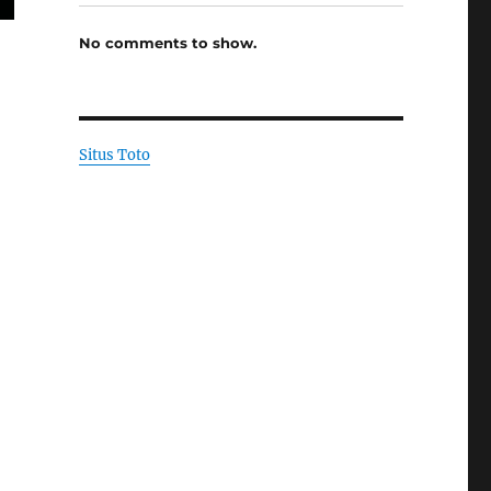
No comments to show.
Situs Toto