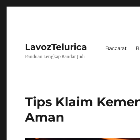
LavozTelurica
Baccarat
B
Panduan Lengkap Bandar Judi
Tips Klaim Kemen
Aman