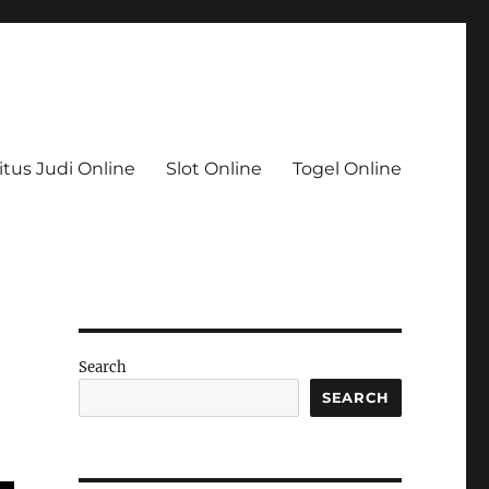
itus Judi Online
Slot Online
Togel Online
Search
SEARCH