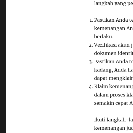
langkah yang per
Pastikan Anda t
kemenangan And
berlaku.
Verifikasi akun
dokumen identit
Pastikan Anda 
kadang, Anda ha
dapat mengklai
Klaim kemenang
dalam proses k
semakin cepat A
Ikuti langkah-l
kemenangan judi