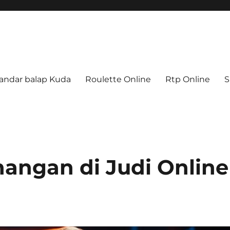
andar balap Kuda
Roulette Online
Rtp Online
S
angan di Judi Online