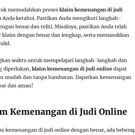
untuk memudahkan proses
klaim kemenangan di judi
u Anda ketahui. Pastikan Anda mengikuti langkah-
ngan benar dan teliti. Misalnya, pastikan Anda telah
r klaim dengan benar dan lengkap, serta memasukkan
alid.
kan waktu untuk mempelajari langkah-langkah dan
g diperlukan,
klaim kemenangan di judi online
dapat
an mudah dan tanpa hambatan. Dapatkan kemenangan
pat dan aman!
im Kemenangan di Judi Online
 kemenangan di judi online dengan benar, ada bebera