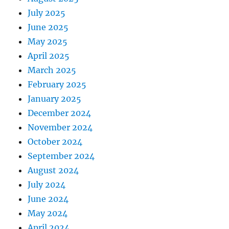
July 2025
June 2025
May 2025
April 2025
March 2025
February 2025
January 2025
December 2024
November 2024
October 2024
September 2024
August 2024
July 2024
June 2024
May 2024
April 2024