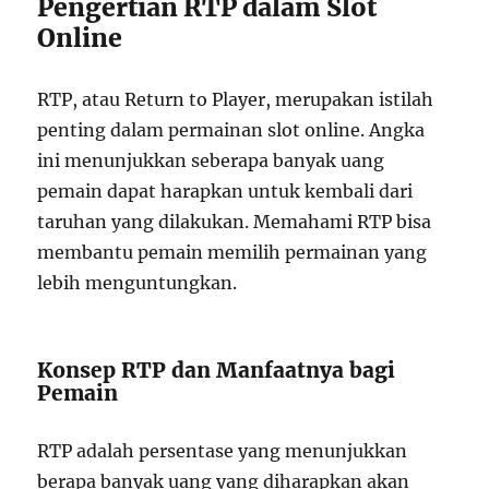
Pengertian RTP dalam Slot
Online
RTP, atau Return to Player, merupakan istilah
penting dalam permainan slot online. Angka
ini menunjukkan seberapa banyak uang
pemain dapat harapkan untuk kembali dari
taruhan yang dilakukan. Memahami RTP bisa
membantu pemain memilih permainan yang
lebih menguntungkan.
Konsep RTP dan Manfaatnya bagi
Pemain
RTP adalah persentase yang menunjukkan
berapa banyak uang yang diharapkan akan