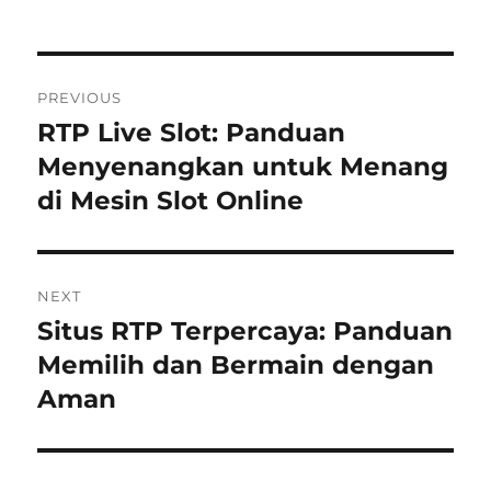
Post
PREVIOUS
navigation
RTP Live Slot: Panduan
Previous
post:
Menyenangkan untuk Menang
di Mesin Slot Online
NEXT
Situs RTP Terpercaya: Panduan
Next
post:
Memilih dan Bermain dengan
Aman