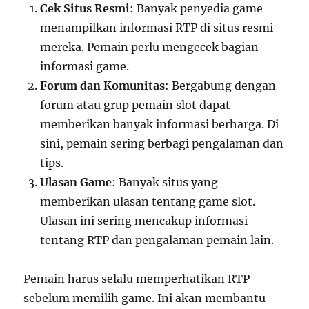
Cek Situs Resmi
: Banyak penyedia game
menampilkan informasi RTP di situs resmi
mereka. Pemain perlu mengecek bagian
informasi game.
Forum dan Komunitas
: Bergabung dengan
forum atau grup pemain slot dapat
memberikan banyak informasi berharga. Di
sini, pemain sering berbagi pengalaman dan
tips.
Ulasan Game
: Banyak situs yang
memberikan ulasan tentang game slot.
Ulasan ini sering mencakup informasi
tentang RTP dan pengalaman pemain lain.
Pemain harus selalu memperhatikan RTP
sebelum memilih game. Ini akan membantu