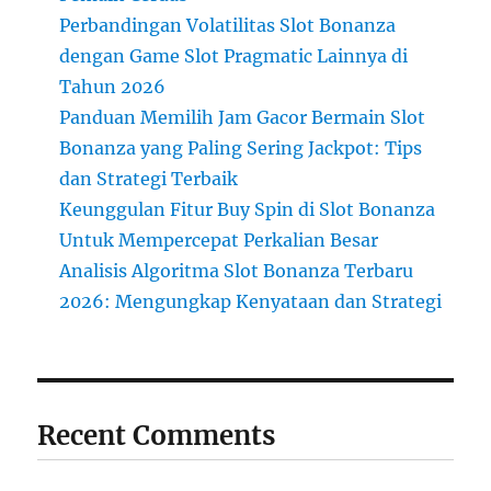
Perbandingan Volatilitas Slot Bonanza
dengan Game Slot Pragmatic Lainnya di
Tahun 2026
Panduan Memilih Jam Gacor Bermain Slot
Bonanza yang Paling Sering Jackpot: Tips
dan Strategi Terbaik
Keunggulan Fitur Buy Spin di Slot Bonanza
Untuk Mempercepat Perkalian Besar
Analisis Algoritma Slot Bonanza Terbaru
2026: Mengungkap Kenyataan dan Strategi
Recent Comments