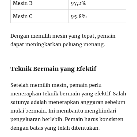
Mesin B
97,2%
Mesin C
95,8%
Dengan memilih mesin yang tepat, pemain
dapat meningkatkan peluang menang.
Teknik Bermain yang Efektif
Setelah memilih mesin, pemain perlu
menerapkan teknik bermain yang efektif. Salah
satunya adalah menetapkan anggaran sebelum
mulai bermain. Ini membantu menghindari
pengeluaran berlebih. Pemain harus konsisten
dengan batas yang telah ditentukan.