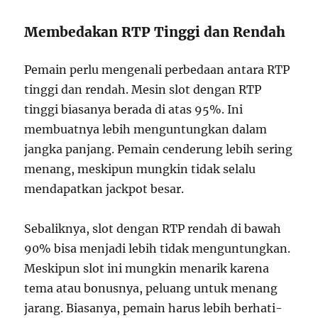
Membedakan RTP Tinggi dan Rendah
Pemain perlu mengenali perbedaan antara RTP
tinggi dan rendah. Mesin slot dengan RTP
tinggi biasanya berada di atas 95%. Ini
membuatnya lebih menguntungkan dalam
jangka panjang. Pemain cenderung lebih sering
menang, meskipun mungkin tidak selalu
mendapatkan jackpot besar.
Sebaliknya, slot dengan RTP rendah di bawah
90% bisa menjadi lebih tidak menguntungkan.
Meskipun slot ini mungkin menarik karena
tema atau bonusnya, peluang untuk menang
jarang. Biasanya, pemain harus lebih berhati-