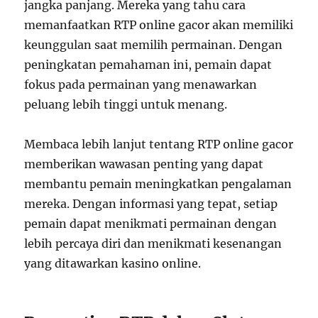
jangka panjang. Mereka yang tahu cara
memanfaatkan RTP online gacor akan memiliki
keunggulan saat memilih permainan. Dengan
peningkatan pemahaman ini, pemain dapat
fokus pada permainan yang menawarkan
peluang lebih tinggi untuk menang.
Membaca lebih lanjut tentang RTP online gacor
memberikan wawasan penting yang dapat
membantu pemain meningkatkan pengalaman
mereka. Dengan informasi yang tepat, setiap
pemain dapat menikmati permainan dengan
lebih percaya diri dan menikmati kesenangan
yang ditawarkan kasino online.