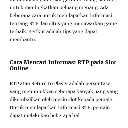
untuk meningkatkan peluang menang. Ada
beberapa cara untuk mendapatkan informasi
tentang RTP dan situs yang menawarkan game
terbaik. Berikut adalah tips yang dapat
membantu.
Cara Mencari Informasi RTP pada Slot
Online
RTP atau Return to Player adalah persentase
yang menunjukkan seberapa banyak uang yang
dikembalikan oleh mesin slot kepada pemain.
Untuk mendapatkan informasi RTP, pemain
dapat melakukan beberapa hal.