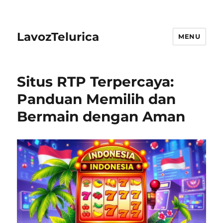
LavozTelurica
MENU
Situs RTP Terpercaya:
Panduan Memilih dan
Bermain dengan Aman