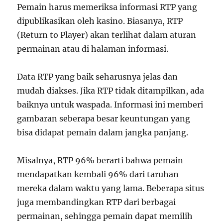
Pemain harus memeriksa informasi RTP yang
dipublikasikan oleh kasino. Biasanya, RTP
(Return to Player) akan terlihat dalam aturan
permainan atau di halaman informasi.
Data RTP yang baik seharusnya jelas dan
mudah diakses. Jika RTP tidak ditampilkan, ada
baiknya untuk waspada. Informasi ini memberi
gambaran seberapa besar keuntungan yang
bisa didapat pemain dalam jangka panjang.
Misalnya, RTP 96% berarti bahwa pemain
mendapatkan kembali 96% dari taruhan
mereka dalam waktu yang lama. Beberapa situs
juga membandingkan RTP dari berbagai
permainan, sehingga pemain dapat memilih