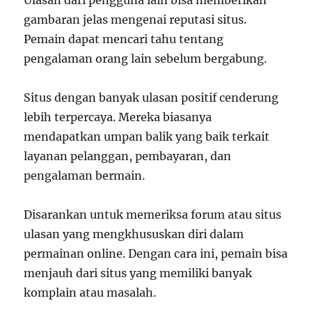
gambaran jelas mengenai reputasi situs.
Pemain dapat mencari tahu tentang
pengalaman orang lain sebelum bergabung.
Situs dengan banyak ulasan positif cenderung
lebih terpercaya. Mereka biasanya
mendapatkan umpan balik yang baik terkait
layanan pelanggan, pembayaran, dan
pengalaman bermain.
Disarankan untuk memeriksa forum atau situs
ulasan yang mengkhususkan diri dalam
permainan online. Dengan cara ini, pemain bisa
menjauh dari situs yang memiliki banyak
komplain atau masalah.