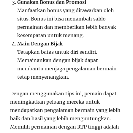
Gunakan Bonus dan Promosi
Manfaatkan bonus yang ditawarkan oleh
situs. Bonus ini bisa menambah saldo
permainan dan memberikan lebih banyak
kesempatan untuk menang.
Main Dengan Bijak
Tetapkan batas untuk diri sendiri.
Memainankan dengan bijak dapat
membantu menjaga pengalaman bermain
tetap menyenangkan.
Dengan menggunakan tips ini, pemain dapat
meningkatkan peluang mereka untuk
mendapatkan pengalaman bermain yang lebih
baik dan hasil yang lebih menguntungkan.
Memilih permainan dengan RTP tinggi adalah