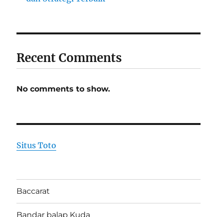
Recent Comments
No comments to show.
Situs Toto
Baccarat
Bandar balap Kuda