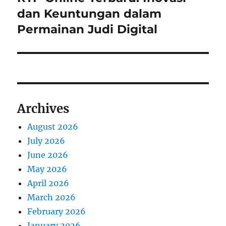
post:
dan Keuntungan dalam
Permainan Judi Digital
Archives
August 2026
July 2026
June 2026
May 2026
April 2026
March 2026
February 2026
January 2026