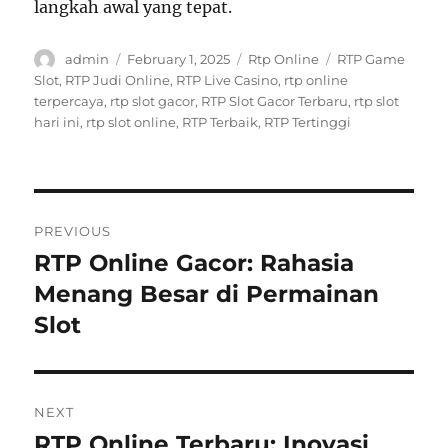
langkah awal yang tepat.
Author
Posted
Categories
Tags
admin
February 1, 2025
Rtp Online
RTP Game
on
Slot
,
RTP Judi Online
,
RTP Live Casino
,
rtp online
terpercaya
,
rtp slot gacor
,
RTP Slot Gacor Terbaru
,
rtp slot
hari ini
,
rtp slot online
,
RTP Terbaik
,
RTP Tertinggi
Post
PREVIOUS
navigation
RTP Online Gacor: Rahasia
Previous
post:
Menang Besar di Permainan
Slot
NEXT
RTP Online Terbaru: Inovasi
Next