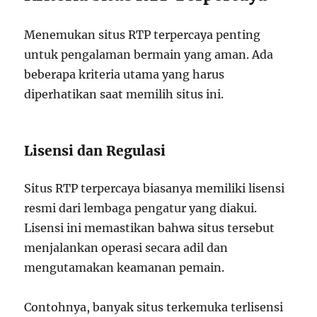
Menemukan situs RTP terpercaya penting
untuk pengalaman bermain yang aman. Ada
beberapa kriteria utama yang harus
diperhatikan saat memilih situs ini.
Lisensi dan Regulasi
Situs RTP terpercaya biasanya memiliki lisensi
resmi dari lembaga pengatur yang diakui.
Lisensi ini memastikan bahwa situs tersebut
menjalankan operasi secara adil dan
mengutamakan keamanan pemain.
Contohnya, banyak situs terkemuka terlisensi