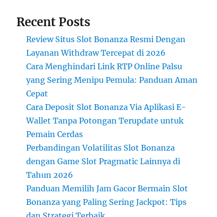
Recent Posts
Review Situs Slot Bonanza Resmi Dengan
Layanan Withdraw Tercepat di 2026
Cara Menghindari Link RTP Online Palsu
yang Sering Menipu Pemula: Panduan Aman
Cepat
Cara Deposit Slot Bonanza Via Aplikasi E-
Wallet Tanpa Potongan Terupdate untuk
Pemain Cerdas
Perbandingan Volatilitas Slot Bonanza
dengan Game Slot Pragmatic Lainnya di
Tahun 2026
Panduan Memilih Jam Gacor Bermain Slot
Bonanza yang Paling Sering Jackpot: Tips
dan Strategi Terbaik