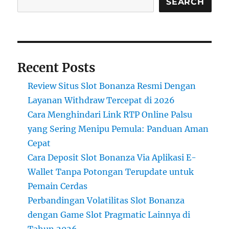
SEARCH
Recent Posts
Review Situs Slot Bonanza Resmi Dengan
Layanan Withdraw Tercepat di 2026
Cara Menghindari Link RTP Online Palsu
yang Sering Menipu Pemula: Panduan Aman
Cepat
Cara Deposit Slot Bonanza Via Aplikasi E-
Wallet Tanpa Potongan Terupdate untuk
Pemain Cerdas
Perbandingan Volatilitas Slot Bonanza
dengan Game Slot Pragmatic Lainnya di