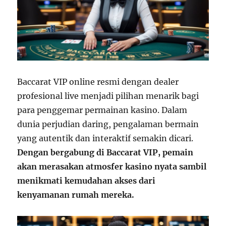
Baccarat VIP online resmi dengan dealer
profesional live menjadi pilihan menarik bagi
para penggemar permainan kasino. Dalam
dunia perjudian daring, pengalaman bermain
yang autentik dan interaktif semakin dicari.
Dengan bergabung di Baccarat VIP, pemain
akan merasakan atmosfer kasino nyata sambil
menikmati kemudahan akses dari
kenyamanan rumah mereka.