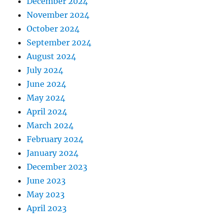
December 2024
November 2024
October 2024
September 2024
August 2024
July 2024
June 2024
May 2024
April 2024
March 2024
February 2024
January 2024
December 2023
June 2023
May 2023
April 2023