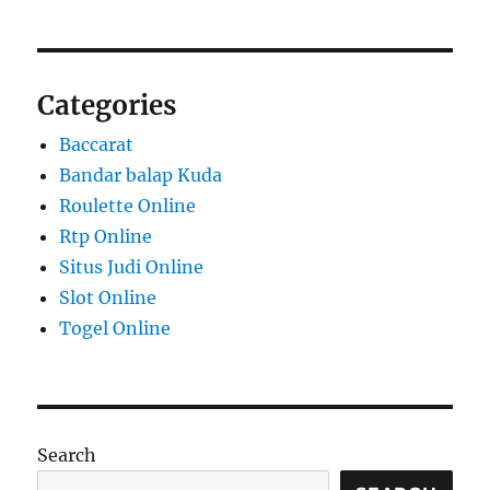
Categories
Baccarat
Bandar balap Kuda
Roulette Online
Rtp Online
Situs Judi Online
Slot Online
Togel Online
Search