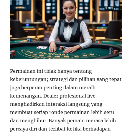
Permainan ini tidak hanya tentang
keberuntungan; strategi dan pilihan yang tepat
juga berperan penting dalam meraih
kemenangan. Dealer profesional live
menghadirkan interaksi langsung yang
membuat setiap ronde permainan lebih seru
dan menghibur. Banyak pemain merasa lebih
percaya diri dan terlibat ketika berhadapan