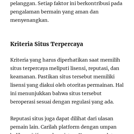
pelanggan. Setiap faktor ini berkontribusi pada
pengalaman bermain yang aman dan
menyenangkan.
Kriteria Situs Terpercaya
Kriteria yang harus diperhatikan saat memilih
situs terpercaya meliputi lisensi, reputasi, dan
keamanan. Pastikan situs tersebut memiliki
lisensi yang diakui oleh otoritas permainan. Hal
ini menunjukkan bahwa situs tersebut
beroperasi sesuai dengan regulasi yang ada.
Reputasi situs juga dapat dilihat dari ulasan
pemain lain. Carilah platform dengan umpan