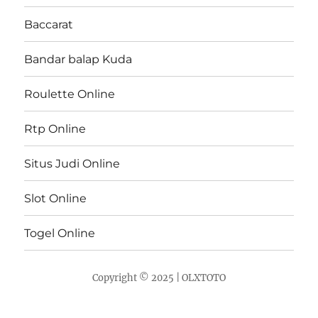
Baccarat
Bandar balap Kuda
Roulette Online
Rtp Online
Situs Judi Online
Slot Online
Togel Online
Copyright © 2025 |
OLXTOTO