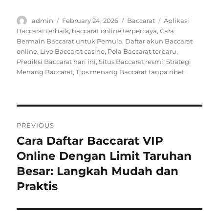
Author
Posted
Categories
Tags
admin
February 24, 2026
Baccarat
Aplikasi
on
Baccarat terbaik
,
baccarat online terpercaya
,
Cara
Bermain Baccarat untuk Pemula
,
Daftar akun Baccarat
online
,
Live Baccarat casino
,
Pola Baccarat terbaru
,
Prediksi Baccarat hari ini
,
Situs Baccarat resmi
,
Strategi
Menang Baccarat
,
Tips menang Baccarat tanpa ribet
Post
PREVIOUS
navigation
Cara Daftar Baccarat VIP
Previous
post:
Online Dengan Limit Taruhan
Besar: Langkah Mudah dan
Praktis