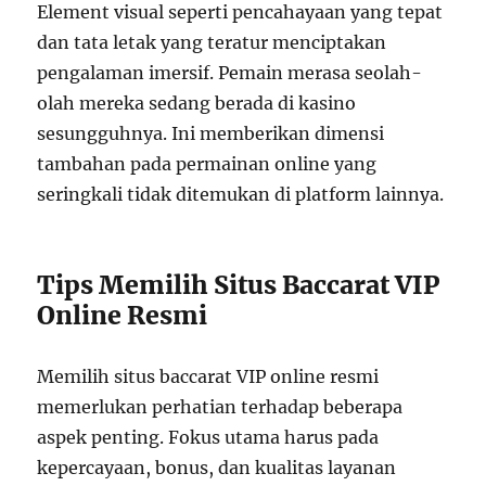
Element visual seperti pencahayaan yang tepat
dan tata letak yang teratur menciptakan
pengalaman imersif. Pemain merasa seolah-
olah mereka sedang berada di kasino
sesungguhnya. Ini memberikan dimensi
tambahan pada permainan online yang
seringkali tidak ditemukan di platform lainnya.
Tips Memilih Situs Baccarat VIP
Online Resmi
Memilih situs baccarat VIP online resmi
memerlukan perhatian terhadap beberapa
aspek penting. Fokus utama harus pada
kepercayaan, bonus, dan kualitas layanan