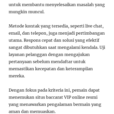
untuk membantu menyelesaikan masalah yang
mungkin muncul.
Metode kontak yang tersedia, seperti live chat,
email, dan telepon, juga menjadi pertimbangan
utama. Respons cepat dan solusi yang efektif
sangat dibutuhkan saat mengalami kendala. Uji
layanan pelanggan dengan mengajukan
pertanyaan sebelum mendaftar untuk
memastikan kecepatan dan keterampilan
mereka.
Dengan fokus pada kriteria ini, pemain dapat
menemukan situs baccarat VIP online resmi
yang menawarkan pengalaman bermain yang
aman dan memuaskan.