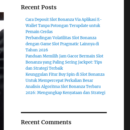
Recent Posts
Cara Deposit Slot Bonanza Via Aplikasi E-
Wallet Tanpa Potongan Terupdate untuk
Pemain Cerdas
Perbandingan Volatilitas Slot Bonanza
dengan Game Slot Pragmatic Lainnya di
Tahun 2026
Panduan Memilih Jam Gacor Bermain Slot
Bonanza yang Paling Sering Jackpot: Tips
dan Strategi Terbaik
Keunggulan Fitur Buy Spin di Slot Bonanza
Untuk Mempercepat Perkalian Besar
Analisis Algoritma Slot Bonanza Terbaru
2026: Mengungkap Kenyataan dan Strategi
Recent Comments