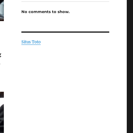
No comments to show.
Situs Toto
g
.