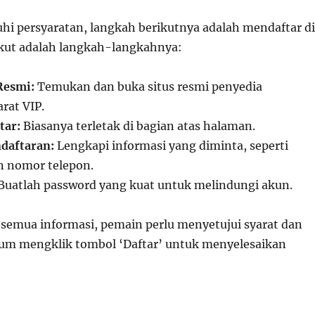
i persyaratan, langkah berikutnya adalah mendaftar di
rikut adalah langkah-langkahnya:
Resmi:
Temukan dan buka situs resmi penyedia
rat VIP.
tar:
Biasanya terletak di bagian atas halaman.
ndaftaran:
Lengkapi informasi yang diminta, seperti
n nomor telepon.
Buatlah password yang kuat untuk melindungi akun.
 semua informasi, pemain perlu menyetujui syarat dan
um mengklik tombol ‘Daftar’ untuk menyelesaikan