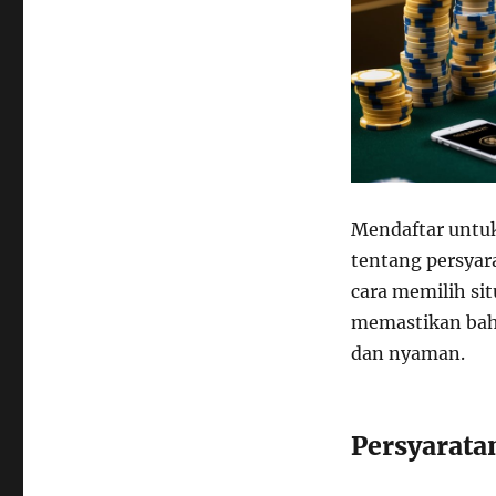
Mendaftar untu
tentang persyara
cara memilih sit
memastikan bah
dan nyaman.
Persyarata