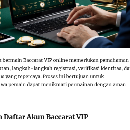
k bermain Baccarat VIP online memerlukan pemahaman
tan, langkah-langkah registrasi, verifikasi identitas, d
us yang tepercaya. Proses ini bertujuan untuk
wa pemain dapat menikmati permainan dengan aman
n Daftar Akun Baccarat VIP