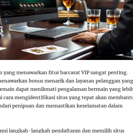
m yang menawarkan fitur baccarat VIP sangat penting.
 menawarkan bonus menarik dan layanan pelanggan yan
pemain dapat menikmati pengalaman bermain yang lebi
i cara mengidentifikasi situs yang tepat akan membant
dari penipuan dan memastikan keselamatan dalam
i langkah-langkah pendaftaran dan memilih situs