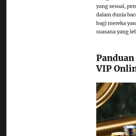
yang sesuai, p
dalam dunia bac
bagi mereka yan
suasana yang leb
Panduan 
VIP Onli