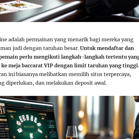
line adalah permainan yang menarik bagi mereka yang
man judi dengan taruhan besar.
Untuk mendaftar dan
pemain perlu mengikuti langkah-langkah tertentu yan
ke meja baccarat VIP dengan limit taruhan yang tinggi
an ini biasanya melibatkan memilih situs terpercaya,
ng diperlukan, dan melakukan deposit awal.