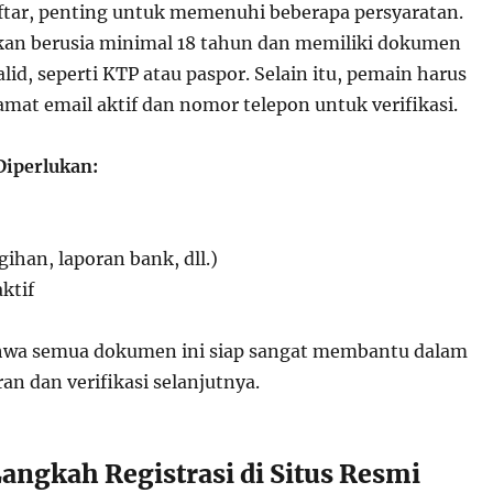
tar, penting untuk memenuhi beberapa persyaratan.
an berusia minimal 18 tahun dan memiliki dokumen
alid, seperti KTP atau paspor. Selain itu, pemain harus
mat email aktif dan nomor telepon untuk verifikasi.
iperlukan:
gihan, laporan bank, dll.)
ktif
wa semua dokumen ini siap sangat membantu dalam
an dan verifikasi selanjutnya.
ngkah Registrasi di Situs Resmi